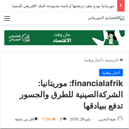
موريتانيا تودع ملف ترشحها لرئاسة مجموعة البنك الإفريقي للتنمية
الق
الرئيسية
/
أخبار وطنية
أخبار وطنية
financialafrik: موريتانيا:
الشركةالصينية للطرق والجسور
تدفع ببيادقها
هيئة التحرير
مايو 28, 2020
0
1٬090
أقل من دقيقة