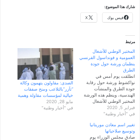
شارك هذا الموضوع:
فيس بوك
X
مرتبط
المختبر الوطني للأشغال
العمومية و فونداسول الفرنسي
ينظمان ورشة حول جودة
الطرق
انطلقت يوم أمس في
نواكشوط ورشة حول رقابة
الصدى: مقاولون يتهمون وكالة
جودة الطرق والمنشآت
“تآزر”بالتلاعب ومنح صفقات
الهندسية، وينظم هذه الورشة
خيالية لمؤسسات مقاولة وهمية
المختبر الوطني للأشغال
مايو 28, 2020
فبراير 5, 2020
العمومية ومجموعة فوندسول
في "أخبار وطنية"
في "أخبار وطنية"
الفرنسية. وتهدف الورشة إلى
شرح بعض البرامج التي تدخل
تغيير اسم معادن موريتانيا
في تقنية بناء الطرق والسدود
وتوسيع صلاحياتها
والمطارات وتوفيرالاجهزة
صادق مجلس الوزراء يوم
وتكوين مهندسين وطنيين