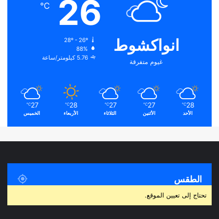
26
℃
انواكشوط
28º - 26º
88%
5.76 كيلومتر/ساعة
غيوم متفرقة
27
28
27
27
28
℃
℃
℃
℃
℃
الأحد
الأثنين
الثلاثاء
الأربعاء
الخميس
الطقس
تحتاج إلى تعيين الموقع.