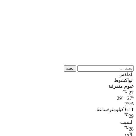
البحث
عن:
الطقس
انواكشوط
غيوم متفرقة
℃
27
29º - 27º
75%
6.11 كيلومتر/ساعة
℃
29
السبت
℃
28
الأحد