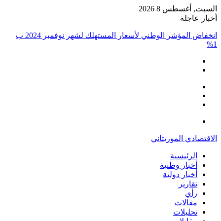
السبت, أغسطس 8 2026
أخبار عاجلة
انخفاض المؤشر الوطني لأسعار المستهلك لشهر نوفمبر 2024 ب
1%
إضافة
مقال
عمود
تسجيل
عشوائي
جانبي
الدخول
القائمة
الاقتصادي الموريتاني
الرئيسية
أخبار وطنية
أخبار دولية
تقارير
رأي
مقالات
تحليلات