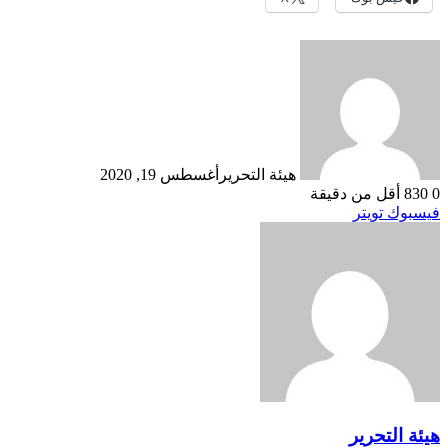
هيئة التحرير
أغسطس 19, 2020
0
830
أقل من دقيقة
طباعة
لينكدإن
مشاركة
بينتيريست
فيسبوك
تويتر
عبر
البريد
هيئة التحرير