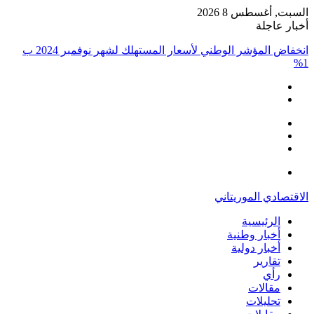
السبت, أغسطس 8 2026
أخبار عاجلة
انخفاض المؤشر الوطني لأسعار المستهلك لشهر نوفمبر 2024 ب
1%
إضافة
مقال
عمود
تسجيل
عشوائي
جانبي
الدخول
القائمة
الاقتصادي الموريتاني
الرئيسية
أخبار وطنية
أخبار دولية
تقارير
رأي
مقالات
تحليلات