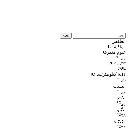
البحث
عن:
الطقس
انواكشوط
غيوم متفرقة
℃
27
29º - 27º
75%
6.11 كيلومتر/ساعة
℃
29
السبت
℃
28
الأحد
℃
28
الأثنين
℃
28
الثلاثاء
℃
28