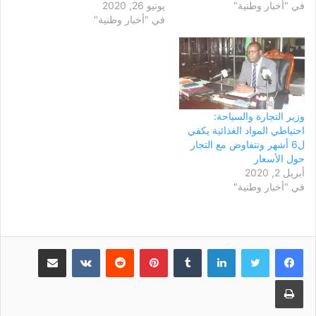
في "أخبار وطنية"
وجهته إليه مفوضية مكافحة
يونيو 26, 2020
للعشرية الماضية وتحوم حولها
الجرائم الاقتصادية والمالية
في "أخبار وطنية"
تهم فساد، تتجه لإجراء مواجهة
ظهر أمس الأحد. وكانت
بين الرئيس السابق محمد ولد
سيارات أمنية قد طوقت منزل
عبد العزيز وبعض من وزرائه.
ولد عبد العزيز أمس…
وأفاد ريم آفريك أن من بين
الوزراء الذين ستتم…
وزير التجارة والسياحة:
احتياطي المواد الغذائية يكفي
ل6 أشهر ونتفاوض مع التجار
حول الأسعار
أبريل 2, 2020
في "أخبار وطنية"
لينكدإن
بينتيريست
مشاركة عبر البريد
طباعة