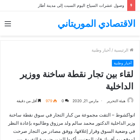
وصول عشرات السياح اليوم السبت إلى مدينة أطار
الاقتصادي الموريتاني
الق
الرئيسية
/
أخبار وطنية
أخبار وطنية
لقاء بين تجار نقطة ساخنة ووزير
الداخلية
هيئة التحرير
مارس 21, 2020
0
979
أقل من دقيقة
انواكشوط – التقت مجموعة من كبار التجار في سوق نقطة ساخنة
وزير الداخلية الدكتور محمد سالم ولد مرزوق وطالبوه بإعادة النظر
في وضعية السوق وقرار إغلاقها، ووفق مصادر من التجار صرحت
لموقع ريم آفريك فإن المعنيين أكدوا للوزير ضرورة التفريق بين