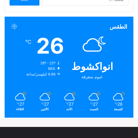
عن:
الطقس
26
℃
انواكشوط
28º - 25º
86%
6.89 كيلومتر/ساعة
غيوم متفرقة
27
27
27
27
28
℃
℃
℃
℃
℃
الجمعة
السبت
الأحد
الأثنين
الثلاثاء