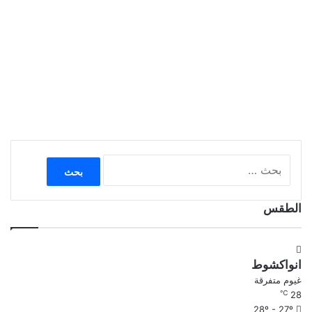
البحث
عن:
الطقس
انواكشوط
غيوم متفرقة
℃
28
28º - 27º