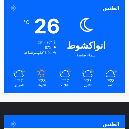
الطقس
26
℃
انواكشوط
28º - 26º
87%
6.94 كيلومتر/ساعة
سماء صافية
27
28
27
27
28
℃
℃
℃
℃
℃
الأحد
الأثنين
الثلاثاء
الأربعاء
الخميس
الطقس