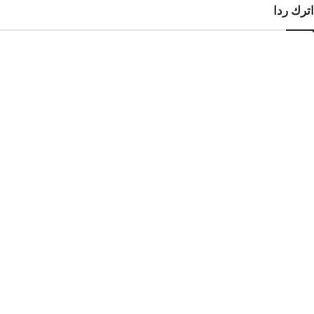
اترك ردا