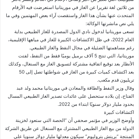
من ثلاثين لغة تقريرا عن الغاز في موريتانيا استعرضت فيه الأرقام
المتحدث عنها بشأن هذا الغاز واستقصت آراء بعض المهتمين وفي ما
يلي نص مانشرتها الوكالة:
تسعى موريتانيا لدخول نادي الدول المصدرة للغاز الطبيعي بداية
العام 2022، في ظل الاكتشافات الكبيرة للغاز في مياهها الإقليمية،
رغم مساهمتها الضئيلة في مجال النفط والغاز الطبيعي.
موريتانيا، التي تنتج 5 آلاف برميل يوميًا فقط من النفط، لفتت
الأنظار بعد توقيع اتفاقية مشتركة لتسويق الغاز مع السنغال، وكذلك
بعد اكتشاف كميات كبيرة من الغاز في شواطئها تصل إلى 50
تريليون قدم مكعب.
وقال وزير النفط والطاقة والمعادن في موريتانيا محمد ولد عبد
الفتاح، إن بلاده ستحصل على عائدات تصدير الغاز الطبيعي المسال
بحدود مليار دولار سنويًا ابتداء من 2022.
اكتشافات كبيرة
وأوضح الوزير في مؤتمر صحفي أن “الحصة التي ستعود لخزينة
الدولة من بيع الغاز الطبيعي المشترك مع السنغال عن طريق الشركة
المنتجة “بريتش بتروليوم” سيكون معدلها مليار دولار سنويا على