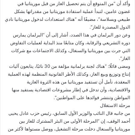
وأكد أن “من المتوقع أن يتم تحصيل الغاز من قبل موريتانيا في
غضون عامين، لتبدأ عملية استفادة موريتانيا من مقدراتها بشكل
طبيعي وبسلاسة”، مضيفًا أنه “هناك استعدادات لدخول موريتانيا نادي
الدول المصدرة للغاز”.
وعن دور البرلمان في هذا الصدد، أشار إلى أن “البرلمان يمارس
دوره التشريعي والرقابة، وكان متابعًا منذ البداية لعمليات التفاوض
التي جرت بين موريتانيا والسنغال، وكذلك الاجتماعات مع شركات
الغاز”.
ومضى قائلًا: “هناك لجنة برلمانية مؤلفة من 30 نائبًا، يتابعون آليات
إنتاج وتوزيع وبيع الغاز، وكذلك الأطر القانونية المنظمة لهذه العملية
المعقدة، نأمل أن تستفيد موريتانيا من هذه الثروة الغازية
والاقتصادية، وأن تدخل في إطار مشروعات اقتصادية يستفيد منها
المواطن وتنتشر فوائدها على المواطنين”.
مرحلة الاستغلال
من جانبه قال النائب والوزير الأول السابق، رئيس حزب عادل يحيى
أحمد الوقف، إن “المرحلة الأولى من البئر المشترك للغاز بين
موريتانيا والسنغال دخلت مرحلة التشغيل، ووصل مستواها لأكثر من