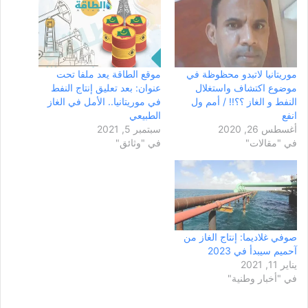
موريتانيا لاتبدو محظوظة في
موقع الطاقة يعد ملفا تحت
موضوع اكتشاف واستغلال
عنوان: بعد تعليق إنتاج النفط
النفط و الغاز ؟؟!! / أمم ول
في موريتانيا.. الأمل في الغاز
انفع
الطبيعي
أغسطس 26, 2020
سبتمبر 5, 2021
في "مقالات"
في "وثائق"
صوفي غلاديما: إنتاج الغاز من
آحميم سيبدأ في 2023
يناير 11, 2021
في "أخبار وطنية"