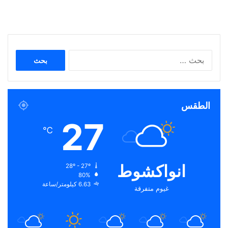
البحث
عن:
الطقس
27
℃
انواكشوط
28º - 27º
80%
6.63 كيلومتر/ساعة
غيوم متفرقة