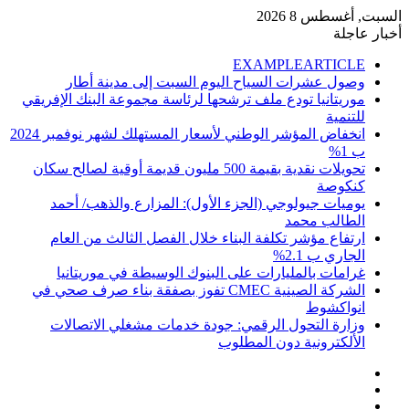
السبت, أغسطس 8 2026
أخبار عاجلة
EXAMPLEARTICLE
وصول عشرات السياح اليوم السبت إلى مدينة أطار
موريتانيا تودع ملف ترشحها لرئاسة مجموعة البنك الإفريقي
للتنمية
انخفاض المؤشر الوطني لأسعار المستهلك لشهر نوفمبر 2024
ب 1%
تحويلات نقدية بقيمة 500 مليون قديمة أوقية لصالح سكان
كنكوصة
يوميات جيولوجي (الجزء الأول): المزارع والذهب/ أحمد
الطالب محمد
ارتفاع مؤشر تكلفة البناء خلال الفصل الثالث من العام
الجاري ب 2.1%
غرامات بالمليارات على البنوك الوسيطة في موريتانيا
الشركة الصينية CMEC تفوز بصفقة بناء صرف صحي في
انواكشوط
وزارة التحول الرقمي: جودة خدمات مشغلي الاتصالات
الألكترونية دون المطلوب
إضافة
مقال
عمود
تسجيل
عشوائي
جانبي