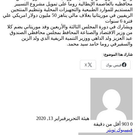
محافظيه بالعاصمة الإيطالية روما على تمويل مشروع التسيير
المستديم للموارد الطبيعية والتجهيزات المحلية وتنظيم المنتجين
الريفيين في موريتانيا بغلاف مالي يناهز 50 مليون دولار امريكي علي
فترة 6 سنوات
ويشارك في دورة المجلس الثالثة والأربعين وفد موريتاني يضم كلا
من وزير الاقتصاد والصناعة المحافظ بمجلس محافظي الصندوق
عبد العزيز ولد الداهي ووزير التنمية الريفية الدي ولد الزين
والسفيرفي روما حامد سيد محمد.
شارك هذا الموضوع:
فيس بوك
X
هيئة التحرير
فبراير 13, 2020
0
903
أقل من دقيقة
طباعة
لينكدإن
مشاركة
بينتيريست
فيسبوك
تويتر