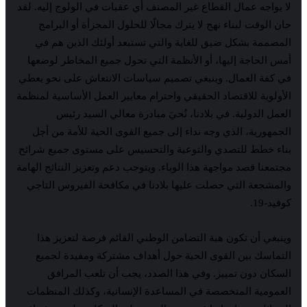
لا يواجه عمال القطاع غير المصنف أي عقبات في الولوج إليه. لقد
حان الوقت لبناء نهج لا يترك مجالًا للحلول المجزأة أو البرامج
المصممة بشكل ضيق للغاية والتي تستبعد أولئك الذين هم في
أمس الحاجة إليها، أو الأنظمة التي تحول جميع المخاطر لوضعها
في كفة العمال. وينبغي تصميم سياسات الانتعاش على نحو يعطي
الأولوية للاقتصاد الحقيقي واحترام معايير العمل الأساسية لمنظمة
العمل الدولية. في بلادنا، نُحيَ مبادرة معالي السيد رئيس
الجمهورية، الذي وجه نداء إلى جميع القوى الحية للأمة من أجل
بناء خطط للتصدي والتوعية والتحسيس على مستوى جميع شرائح
مجتمعنا قصد مواجهة هذا الوباء. ويتوجب دعم وتعزيز النتائج الهامة
والمشجعة التي حصلت عليها بلادنا في مكافحة الفيروس التاجي
كوفيد-19.
وينبغي أن تكون هبة التضامن الوطني القائم فرصة لتعزيز هذا
التماسك بين القوى الحية حول أهداف مشتركة ومفيدة لجميع
السكان دون تمييز. وفي هذا الصدد، يجب أن تلعب المرافق
العمومية المتخصصة في المساعدة الإنسانية، وكذلك المنظمات