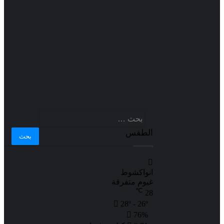
البحث
عن:
الطقس
انواكشوط
غيوم متفرقة
℃
28
28º - 26º
76%