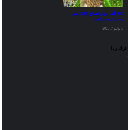
400 ألف دولار لصالح 1500 منم
ومزارع موريتانيين
يوليو 7, 2020
اترك ردا