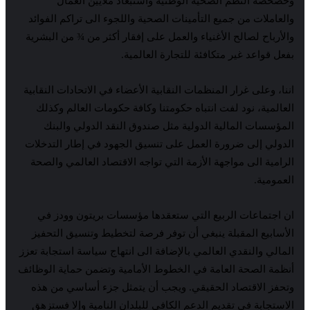
وخصخصة النظم الصحية الوطنية واستبعاد ملايين العمال
والعاملات من جميع التأمينات الصحية واللجوء الى تراكم الفوائد
والأرباح لصالح الأغنياء والعمل على إفقار أكثر من ¾ من البشرية
بفعل قواعد غير متكافئة للتجارة العالمية.
اننا، وعلى غرار المنظمات النقابية الأعضاء في الاتحادات النقابية
العالمية، نود لفت انتباه حكومتنا وكافة حكومات العالم وكذلك
المؤسسات المالية الدولية مثل صندوق النقد الدولي والبنك
الدولي إلى ضرورة العمل على تنسيق الجهود في إطار التدخلات
الرامية الى مواجهة الأزمة التي تواجه الاقتصاد العالمي والصحة
العمومية.
ان اجتماعات الربيع التي ستعقدها مؤسسات بريتون وودز في
الأسابيع المقبلة ينبغي أن توفر فرصة لتخطيط وتنسيق التحفيز
المالي والنقدي العالمي بالإضافة الى انتهاج سياسة استجابة تعزز
أنظمة الصحة العامة في الخطوط الأمامية وتضمن حماية الوظائف
وتحفز الاقتصاد الحقيقي. ويجب أن يتمثل جزء أساسي من هذه
الاستجابة في تقديم الدعم الكافي للبلدان النامية وإلا فستزهق