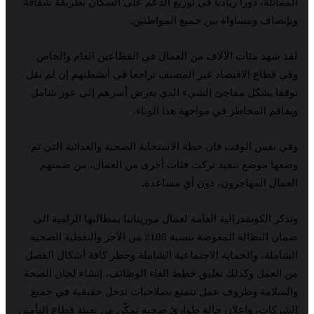
المماثلة، دورا رياديا في توزيع الدعم على السكان بطريقة شفافة
وبإنصاف ومساواة بين جميع المواطنين.
لقد شهد مئات الآلاف من العمال في القطاعين العام والخاص
وفي قطاع الاقتصاد غير المصنف تراجعا في أنشطتهم إن لم نقل
توقفا بشكل مفاجئ الشيء الذي يعرض أسرهم إلى عوز شامل
ويفاقم المخاطر في مواجهة هذا الوباء.
وفي نفس الوقت فان خطة الاستجابة الصحية والغذائية التي تم
وضعها موضع تنفيذ تركت فئات أخرى من العمال، من ضمنهم
العمال المهاجرون، دون أي مساعدة.
وتذكر الكونفدرالية العامة لعمال موريتانيا بمطالبها الرامية الى
ضمان البطالة المعوضة بنسبة 100٪ من الأجر والتغطية الصحية
الشاملة، والحماية الاجتماعية الشاملة وحظر كافة أشكال الفصل
من العمل وكذلك تعليق خطط الغاء الوظائف، إنشاء لجان الصحة
والسلامة وظروف عمل تتمتع بصلاحيات تدخل حقيقية في جميع
الشركات، واعلان حالة طوارئ صحية تمكّن من تعبئة قطاع التأمين