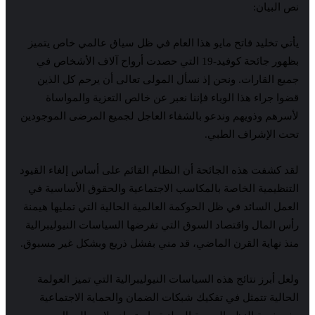
نص البيان:
يأتي تخليد فاتح مايو هذا العام في ظل سياق عالمي خاص يتميز
بظهور جائحة كوفيد-19 التي حصدت أرواح آلاف الأشخاص في
جميع القارات. ونحن إذ نسأل المولى تعالى أن يرحم كل الذين
قضوا جراء هذا الوباء فإننا نعبر عن خالص التعزية والمواساة
لأسرهم وذويهم وندعو بالشفاء العاجل لجميع المرضى الموجودين
تحت الإشراف الطبي.
لقد كشفت هذه الجائحة أن النظام القائم على أساس إلغاء القيود
التنظيمية الخاصة بالمكاسب الاجتماعية والحقوق الأساسية في
العمل السائد في ظل الحوكمة العالمية الحالية التي تمليها هيمنة
رأس المال واقتصاد السوق التي تفرضها السياسات النيوليبرالية
منذ نهاية القرن الماضي، قد مني بفشل ذريع وبشكل غير مسبوق.
ولعل أبرز نتائج هذه السياسات النيوليبرالية التي تميز العولمة
الحالية تتمثل في تفكيك شبكات الضمان والحماية الاجتماعية