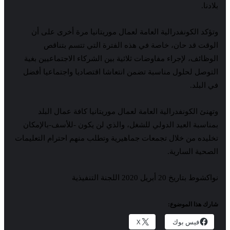
بلادنا.
وتؤكد الكونفدرالية العامة لعمال موريتانيا مرة أخرى على أن
الوقت قد حان، خاصة في هذه الفترة التي تتسم بتناقص
الوظائف، لإجراء مفاوضات ثلاثية بين الشركاء الاجتماعيين بغية
التوصل لحلول مناسبة تضمن انتعاشا اقتصاديا واجتماعيا أفضل
في البلد.
وتهنئ الكونفدرالية العامة لعمال موريتانيا كافة عمال البلد
بمناسبة العيد الدولي للشغل، والذي لن يكون -للأسف-بالإمكان
تخليده من خلال تجمعات جماهيرية وتطلب منهم احترام التعليمات
الصحية السارية.
نواكشوط بتاريخ 20 أبريل 2020 اللجنة التنفيذية
شارك هذا الموضوع:
فيس بوك
X