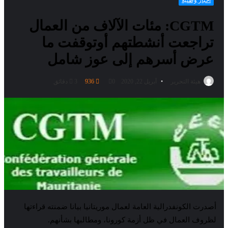
أخبار وطنية
CGTM: مئات الآلاف من العمال
تراجعت أنشطتهم أوتوقفت ما
عرض أسرهم إلى عوز شامل
هيئة التحرير
أبريل 22, 2020
0
936
3 دقائق
أصدرت الكونفدرالية العامة لعمال موريتانيا بيانا ضمنته قراءتها
لظروف العمال في ظل أزمة كورونا، ومطالبها بشأنهم.