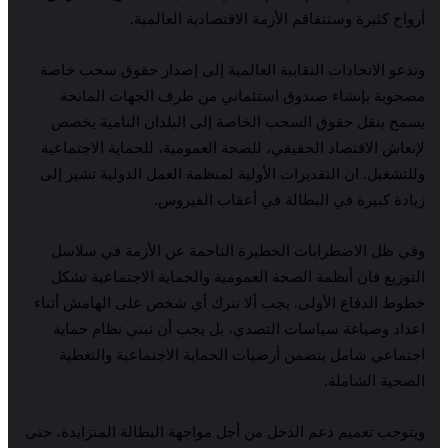
أرواح كثيرة وستتفاقم الأزمة الاقتصادية العالمية.
وتدعو الاتحادات النقابية العالمية إلى إصدار حقوق سحب خاصة
مصحوبة بإنشاء صندوق استئماني من طرف الجهات المانحة
يسمح بنقل حقوق السحب الخاصة إلى البلدان النامية يخصص
لإنعاش الاقتصاد الحقيقي، للصحة العمومية، للحماية الاجتماعية
وللتشغيل. ان التقديرات الأولية لمنظمة العمل الدولية تشير إلى
زيادة كبيرة في البطالة في أعقاب الفيروس.
وفي ظل الاضطرابات الخطيرة الناجمة عن الأزمة في سلاسل
التوزيع فان أنظمة الصحة العمومية والحماية الاجتماعية تشكل
خطوط الدفاع الأولى. يجب ألا نترك أي شخص على الهامش أثناء
اعداد وصياغة سياسات التصدي، بل يجب أن نبني نظام حماية
اجتماعي شامل يتضمن أرضيات الحماية الاجتماعية والتغطية
الصحية الشاملة.
ويتوجب تعميم دعم الدخل من أجل مواجهة البطالة المتزايدة، حتى