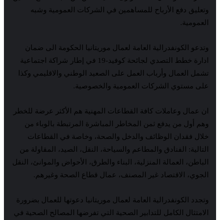
وتعليق دفع الأرباح للمساهمين في الشركات العمومية وشبه
العمومية.
وتدعو الكونفدرالية العامة لعمال موريتانيا الحكومة الى ضمان
ادارة خطط التصدي لجائحة كوفيد-19 في إطار شراكة اجتماعية
تشمل العمال وأرباب العمل على الصعيد الوطني والاقليمي وكذا
على مستوي الشركات العمومية والخصوصية.
ان عمال وعاملات كافة القطاعات المهنية هم الأكثر عرضة للخطر
وهم أول من يدفع ثمن المخاطر المباشرة المرتبطة بالوباء من
خلال فقدان الوظائف والدخل والصحة، وخاصة في القطاعات
التالية: الفنادق والمطاعم والسياحة، النقل، الصيد، المقاولة من
الباطن، العمالة المنزلية، البناء والطرق، الأحواض والموانئ، النقل
الجوي، الاقتصاد غير المصنف، عمال قطاع الصحة وغيرهم.
وتجدد الكونفدرالية العامة لعمال موريتانيا دعوتها للعمال بضرورة
الامتثال الكامل للتدابير الصحية التي تفرضها المصالح الصحية في