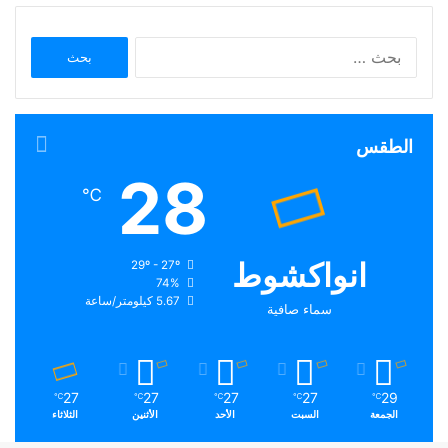
البحث
عن:
الطقس
28
℃
انواكشوط
29º - 27º
74%
5.67 كيلومتر/ساعة
سماء صافية
27
27
27
27
29
℃
℃
℃
℃
℃
الجمعة
السبت
الأحد
الأثنين
الثلاثاء