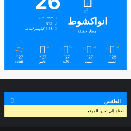
26
انواكشوط
28º - 25º
81%
7.58 كيلومتر/ساعة
أمطار خفيفة
27
27
27
27
28
℃
℃
℃
℃
℃
الجمعة
السبت
الأحد
الأثنين
الثلاثاء
الطقس
تحتاج إلى تعيين الموقع.