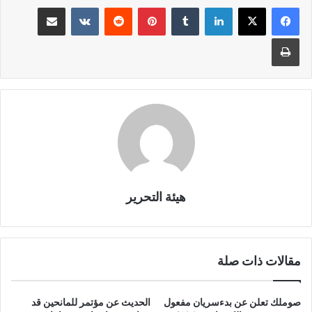
العالمي مع قيام بعض الدول
لينكدإن
بينتيريست
مشاركة عبر البريد
بادخار إمداداتها لمواطنيها…
طباعة
هيئة التحرير
مقالات ذات صلة
صوملك تعلن عن بدءسريان مفعول
الحديث عن مؤتمر للمانحين قد