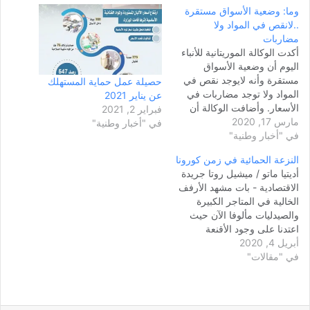
وما: وضعية الأسواق مستقرة
..لانقص في المواد ولا
مضاربات
أكدت الوكالة الموريتانية للأنباء
اليوم أن وضعية الأسواق
مستقرة وأنه لايوجد نقص في
حصيلة عمل حماية المستهلك
المواد ولا توجد مضاربات في
عن يناير 2021
الأسعار. وأضافت الوكالة أن
فبراير 2, 2021
مارس 17, 2020
وزارة التجارة والسياحةتقوم
في "أخبار وطنية"
في "أخبار وطنية"
منذ فترة بمراقبة وضعية
الاسواق في انواكشوط، عملا
النزعة الحمائية في زمن كورونا
على التأكد من استقرار الأسعار
أديتيا ماتو / ميشيل روتا جريدة
ومدى توفر المخزون الكافي
الاقتصادية - بات مشهد الأرفف
من المواد الأساسية. وعزت
الخالية في المتاجر الكبيرة
الوكالة لوزارة التجارة
والصيدليات مألوفا الآن حيث
والسياحة…
اعتدنا على وجود الأقنعة
أبريل 4, 2020
وأجهزة التنفس والقفازات.
في "مقالات"
فالخوف والاكتناز يضخمان
مشكلة شح الموارد. وتجري
الديناميكيات نفسها لكن على
نحو أقل وضوحا على المستوى