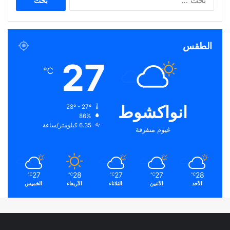
عن:
الطقس
27
℃
انواكشوط
28º - 27º
86%
6.35 كيلومتر/ساعة
غيوم متفرقة
27
28
27
27
28
℃
℃
℃
℃
℃
الأحد
الأثنين
الثلاثاء
الأربعاء
الخميس