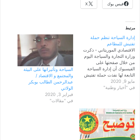
فيس بوك
X
مرتبط
إدارة السياحة تنظم حملة
تفتيش للمطاعم
الاقتصادي الموريتاني - ذكرت
وزارة التجارة والسياجة اليوم
من خلال صفحتها على
الفيسبوك أن إدارة السياحة
السياحة وتأثيراتها على البيئة
التابعة لها نفذت حملة تفتيش
والمجتمع و الاقتصاد /
مايو 9, 2020
ومعاينة للمطاعم، بغرض
عبدالرحمن الطالب بوبكر
في "أخبار وطنية"
الاطلاع على مدى التزام
الولاتي
مسيري المطاعم بالإجراءات
فبراير 3, 2020
الاحترازية الواردة في نص قرار
في "مقالات"
فتح المطاعم. الوزارة أضافت
أن الحملة سستواصل للتأكد
من احترام العاملين في القطاع
لمضمون…