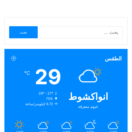
البحث
عن:
الطقس
29
℃
انواكشوط
29º - 27º
70%
6.72 كيلومتر/ساعة
غيوم متفرقة