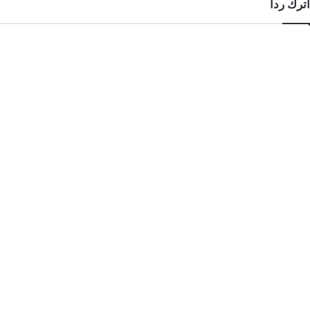
اترك ردا