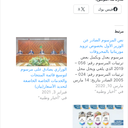
فيس بوك
X
مرتبط
نص المرسوم الصادر عن
الوزير الأول بخصوص تزويد
موريتانيا بالمحروقات
مرسوم يعدل ويكمل بعض
ترتيبات المرسوم رقم: 056 –
2019 الذي يلغي ويحل محل
الوزاري يصادق على مرسوم
ترتيبات المرسوم رقم: 024 –
لتوسيع قائمة المنتجات
2005 الصادر بتاريخ: 14 مارس
والخدمات الخاصة الخاضعة
مارس 10, 2020
2005 المحدد لشرط مزاولة
لتحديد الأسعار(بيان)
في "أخبار وطنية"
نشاطات استيراد المحروقات
فبراير 3, 2021
وتصديرها وتكريرها واستعادتها
في "أخبار وطنية"
من المصفاة وتخزينها وتعبئتها
ونقلها وتوزيعها وتسويقها
والنصوص المعدلة. إن الوزير
الأول: بناء على تقرير
مشترك…