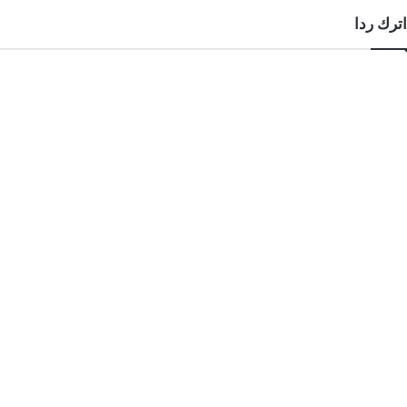
اترك ردا