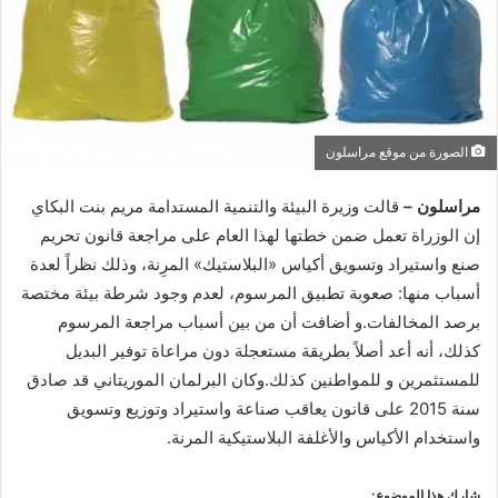
الصورة من موقع مراسلون
مراسلون –
قالت وزيرة البيئة والتنمية المستدامة مريم بنت البكاي
إن الوزراة تعمل ضمن خطتها لهذا العام على مراجعة قانون تحريم
صنع واستيراد وتسويق أكياس «البلاستيك» المرِنة، وذلك نظراً لعدة
أسباب منها: صعوبة تطبيق المرسوم، لعدم وجود شرطة بيئة مختصة
برصد المخالفات.و أضافت أن من بين أسباب مراجعة المرسوم
كذلك، أنه أعد أصلاً بطريقة مستعجلة دون مراعاة توفير البديل
للمستثمرين و للمواطنين كذلك.وكان البرلمان الموريتاني قد صادق
سنة 2015 على قانون يعاقب صناعة واستيراد وتوزيع وتسويق
واستخدام الأكياس والأغلفة البلاستيكية المرنة.
شارك هذا الموضوع: