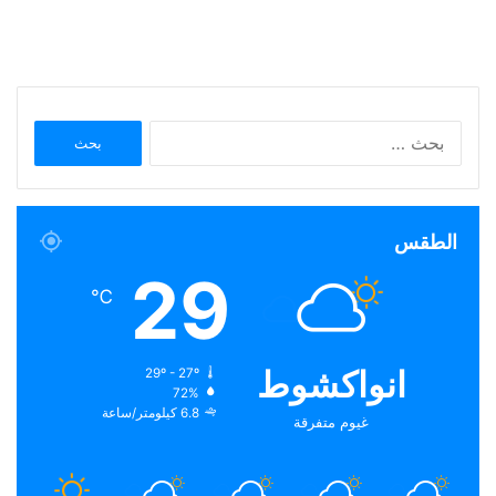
البحث
عن:
الطقس
29
℃
انواكشوط
29º - 27º
72%
6.8 كيلومتر/ساعة
غيوم متفرقة