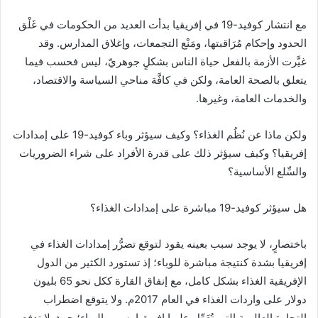
مع انتشار كوفيد-19 في إفريقيا بدأت العديد من الحكومات في غَلْق
الحدود وإحكام مُرَاقبتها، ومَنْع التجمعات، وإغلاق المدارس. وقد
غيَّرت الأزمة بالفعل حياة الناس بشكلٍ جوهريّ، ليس فحسب فيما
يتعلق بالصحة العامة، ولكن في كافَّة مناحي السياسة والاقتصاد،
والخدمات العامة، وغيرها.
ولكن ماذا عن نُظُم الغذاء؟ وكيف سيؤثر وباء كوفيد-19 على إمدادات
إفريقيا؟ وكيف سيؤثر ذلك على قدرة الأفراد على شراء الضروريات
والسِّلع الأساسية؟
هل سيؤثر كوفيد-19 مباشرة على إمدادات الغذاء؟
باختصارٍ، لا يوجد سبب بعينه يقود لتوقع تضرُّر إمدادات الغذاء في
إفريقيا بشدة كنتيجة مباشرة للوباء؛ إذ تستورد الكثير من الدول
الإفريقية الغذاء بشكل كامل، مع إنفاق القارة ككل نحو 65 بليون
دولار على واردات الغذاء في العام 2017م. ولا يتوقع اضطراب
التجارة العالمية التي تُعَوِّل عليها إفريقيا بسبب الوباء؛ حيث لا تدفع