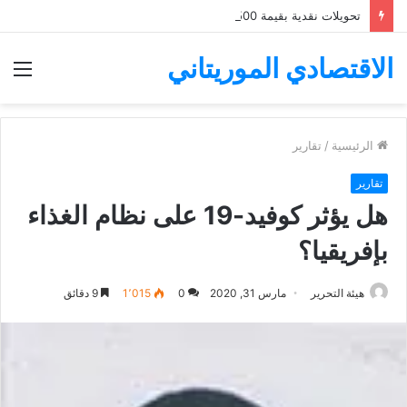
تحويلات نقدية بقيمة 500 مليون قديمة أوقية لصالح سكان كنكوصة
الاقتصادي الموريتاني
الق
الرئيسية
/
تقارير
تقارير
هل يؤثر كوفيد-19 على نظام الغذاء
بإفريقيا؟
هيئة التحرير
مارس 31, 2020
0
1٬015
9 دقائق