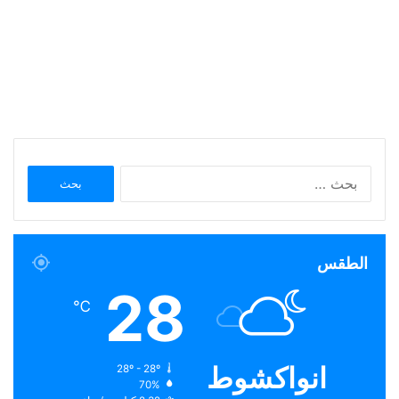
البحث
عن:
الطقس
28
℃
انواكشوط
28º - 28º
70%