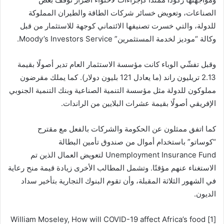
الصناعات، وتعويض خسائر شركات الطاقة والطيران المملوكة
للدولة، والتي خسرت تصنيفها الائتماني كوجهة للاستثمار من قبل
وكالة “موديز لخدمة المستثمرين” Moody’s Investors Service.
وقبل تفشّي الوباء كانت مؤسسة الاستثمار العام تدير أصولًا بقيمة
2.13 تريليون راند (ما يعادل 121 بليون دولار). كما يملك مقرضون
مملوكون للدولة مثل مؤسسة التنمية الصناعية وبنك التنمية الجنوبي
الإفريقي أصولًا بقيمة عشرات البلايين من الراندات.
كما اتفق ممثلون عن الحكومة والشركات بالفعل مع مقترح
“كوساتو” باستخدام أموال من صندوق تأمين البطالة
Unemployment Insurance Fund لتعويض العمال الذين تم
الاستغناء عنهم مؤقتًا. وتشمل المطالب الأخرى زيادة قيمة منح رعاية
في الشهور الثلاثة المقبلة، وأن تقوم البنوك التجارية بتأخير سداد
الديون.
[1] William Moseley, How will COVID-19 affect Africa’s food