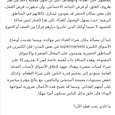
ظروف الغلق، أو فرض التباعد الاجتماعي. وإن تدهورت فرص العمل،
فإن بعض سكان الحضر قد يعودون لمنازل عائلاتهم في المناطق
الريفية؛ حيث يسهل الوصول للغذاء. لكن هذا الخيار ليس متاحًا
للجميع، لا سيما أولئك الذين غادروا ديارهم فرارًا من العنف أو الجوع.
كما أن مسألة مكان شراء الغذاء غير مؤكدة، وبينما تقدمت أوضاع
الأسواق الكبيرة supermarkets في بعض المدن؛ فإن الكثيرين في
المناطق الحضرية يعتمدون على المحال الصغيرة والأسواق
المفتوحة. وهذه المنافذ ذات أهمية خاصة لمن لا يقدرون إلا على
شراء كميات صغيرة. وهناك جهود لإغلاق الأسواق لأسباب الصحة
العامة ستؤدي إلى تحجيم قدرة الناس على شراء الطعام، وكذلك
خفض مستويات معيشة المنتجين والبائعين، مع نتائج مؤثرة مباشرة
على أمنهم الغذائي. وبينما قد تصبح هذه الأعمال ضرورية لمواجهة
الوباء؛ فإن خلق بدائل للناس سيكون أمرًا مهمًّا.
ما الذي يجب فعله الآن؟