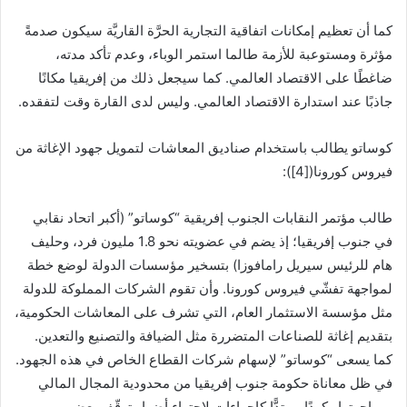
كما أن تعظيم إمكانات اتفاقية التجارية الحرَّة القاريَّة سيكون صدمةً
مؤثرة ومستوعبة للأزمة طالما استمر الوباء، وعدم تأكد مدته،
ضاغطًا على الاقتصاد العالمي. كما سيجعل ذلك من إفريقيا مكانًا
جاذبًا عند استدارة الاقتصاد العالمي. وليس لدى القارة وقت لتفقده.
كوساتو يطالب باستخدام صناديق المعاشات لتمويل جهود الإغاثة من
فيروس كورونا([4]):
طالب مؤتمر النقابات الجنوب إفريقية “كوساتو” (أكبر اتحاد نقابي
في جنوب إفريقيا؛ إذ يضم في عضويته نحو 1.8 مليون فرد، وحليف
هام للرئيس سيريل رامافوزا) بتسخير مؤسسات الدولة لوضع خطة
لمواجهة تفشّي فيروس كورونا. وأن تقوم الشركات المملوكة للدولة
مثل مؤسسة الاستثمار العام، التي تشرف على المعاشات الحكومية،
بتقديم إغاثة للصناعات المتضررة مثل الضيافة والتصنيع والتعدين.
كما يسعى “كوساتو” لإسهام شركات القطاع الخاص في هذه الجهود.
في ظل معاناة حكومة جنوب إفريقيا من محدودية المجال المالي
ومواجهتها ركودًا ممتدًّا كإجراءات لاحتواء أضرار توقّف بعض