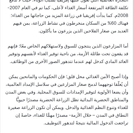
تكلفة الطاقة المرتفعة أسعار الغذاء لأعلى، كما تم في العام 2007-
2008م. كما بدأت إفريقيا في زراعة المزيد من حاجاتها من الغذاء؛
فهناك 60% من السكان منخرطون في نشاط الزراعة، بمن فيهم
العديد من صغار الفلاحين الذين يزرعون ما يأكلون.
أما المزارعون الذين ينتجون للسوق ولاستهلاكهم الخاص معًا؛ فإنهم
قد يقعون تحت طائلة الأزمة، من ناحية توفير الغذاء لأنفسهم وتوفير
العائد المادي كدخل لهم عندما تتدهور الصور الأخرى من الوظائف.
وإذا أصبح الأمن الغذائي محل قلق؛ فإن الحكومات والمانحين يمكن
أن يُعلّقا توجههما لدمج صغار المزارعين في سلاسل الإمداد العالمية،
وأن يضعا الأولوية لتوفير الإمدادات للسوق المحلية. وفي بعض المدن
والمناطق الحضرية البدائية تظل الزراعة الحضرية مصدرًا حيويًّا
للغذاء وتنوع النظم الغذائية والدخل. ويمكن أن تكون الزراعة صغيرة
النطاق في المدن – خلال الأزمة- مصدرًا مهمًّا للغذاء، خاصةً إن
تراجعت الدخول المالية نتيجةً لتدهور التوظيف.