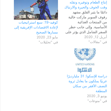
إنتاج الطعام وتوفيره ونقله
وقت الخوف والحيرة والارتباك
دائمًا ما يثير القلق مشهد
رفوف السوبر ماركت خالية
من المنتجات الغذائية
كوفيد-19: سبع استراتيجيات
الأساسية. وإلى جانب حظر
لإعادة الاقتصادات الإفريقية إلى
السفر الشامل الذي يؤثر على
مسارها الصحيح
أبريل 12, 2020
العديد من البلدان التي تتصدى
مايو 23, 2020
في "مقالات"
لجائحة فيروس كورونا المستجد
في "تحليلات"
(كوفيد 19)، قد يميل المرء
للظن أن النقص في المواد
الغذائية مرتبط بانخفاض
الإمدادات الغذائية العالمية. لكن
القضية ليست ببساطة…
دراسة للإسكوا: 31 مليارديرًا
عربيًا يملكون ما يعادل ثروة
النصف الأفقر من سكان
المنطقة
يونيو 3, 2020
في "منوعات"