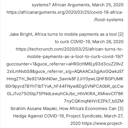
systems? African Arguments, March 25, 2020
https://africanarguments.org/2020/03/25/covid-19-africa-
food-systems/
[2] Jake Bright, Africa turns to mobile payments as a tool
to curb COVID-19, March 26, 2020
https://techcrunch.com/2020/03/25/african-turns-to-
mobile-payments-as-a-tool-to-curb-covid-19/?
guccounter=1&guce_referrer=aHR0cHM6Ly93d3cuZ29vZ
2xlLmNvbS8&guce_referrer_sig=AQAAACa3gjAoGQwkzEf
HmgZTH_9e921A9nN0wr_5avnk8F2JiY0ywLQHFBGPUMK
60r9pyrd7BYhTtbTYvA_hF44FNyw8DgSVNPCA0bR_qcCw
GLJ1vz75O5tp75PNdLewyhCkJbc_HhVKlRA_XMiwvCf78K
7nyCQKmqNHVrEZPk7_b0ZM
[3] Ibrahim Assane Mayaki, How Africa’s Economies Can
Hedge Against COVID-19, Project Syndicate, March 27,
2020 https://www.project-