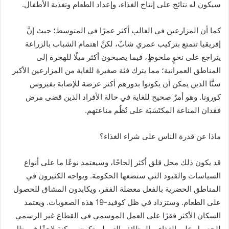
سيكون له نتائج على إنتاج الغذاء، وإعداد الطعام وتغذية الأطفال.
كما أن المزارعين في الغالب أكثر عمرًا في المتوسط؛ حيث إنَّ
إفريقيا تتمتع بتركيب عمري شابّ، لكنَّ اهتمام الشباب بالزراعة
يتراجع على نحوٍ ملحوظٍ، فيما يصبحون أكثر ميلًا للهجرة إلى
المناطق العمرانية؛ مما يترك فئة صغيرة للغاية من المزارعين الأكبر
سنًّا الذين يمكن أن يكونوا بدورهم أكثر عرضة للإصابة بفيروس
كورونا. وهو أمرٌ صحيح للغاية في حالة الأفراد الذين قضى مرض
فقدان المناعة المكتَسَبَة على نُظُم مناعتهم.
ماذا عن قدرة الناس على شراء الغذاء؟
قد يكون ذلك محل قلق أكثر إلحاحًا، وسيعتمد نوعًا ما على أنواع
السياسات والقيود التي ستضعها الحكومة. ويواجه الكثيرون في
المناطق الحضرية بالفعل معضلة الفقر، ويكابدون المشاق للحصول
على الطعام. وستزداد في ظل كوفيد-19 هذه الصعوبات. ويعتمد
السكان الأكثر فقرًا على العمل الموسمي في القطاع غير الرسمي
للحصول على الغذاء، والوظائف التي لن تكون ممكنة لاحقًا في ظل