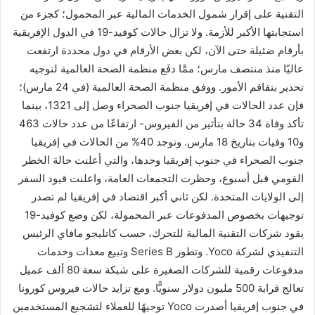
التقنية على إقرار شمول الخدمات المالية عبر المحمول؛ كجزء من
استجابتها الأكبر للأزمة. ولا تزال حالات كوفيد-19 في الدول الإفريقية
بأرقام ضئيلة حتى الآن، لكن بعض الأرقام في دول محددة ارتفعت
عاليًا منذ منتصف مارس؛ ممَّا دفَع منظمة الصحة العالمية لتوجيه
تحذير بتفاقم الأمور. ووفق منظمة الصحة العالمية (في 24 مارس)؛
فإن عدد الحالات في إفريقيا جنوب الصحراء وصل إلى 1321، بينما
تأكد وفاة 34 حالة بتأثير من الفيروس- ارتفاعًا من عدد حالات 463
و10 وفيات بتاريخ 18 مارس. وتوجد 40% من الحالات في إفريقيا
جنوب الصحراء في جنوب إفريقيا وحدها، والتي أعلنت حالة الخطر
القومي قبل أسبوع، وحظرت التجمعات العامة، واعلنت قيود السفر
إلى الولايات المتحدة. لكن ثاني أكبر اقتصاد في إفريقيا لم تصدر
توجيهات بخصوص المدفوعات عبر المحمولة، لكن وضع كوفيد-19
يقود شركات التقنية المالية للتحرك، حسب كاتليجو مافاي الرئيس
التنفيذي لشركة Yoco. وتطور Series B وتبيع معدات وخدمات
مدفوعات رقمية للشركات الصغيرة على شبكة سعة 80 ألف عميل
تعالج قرابة 500 مليون دولار سنويًّا. ومع تزايد حالات فيروس كورونا
في جنوب إفريقيا أصدرت Yoco توجيهًا للعملاء لتشجيع المستخدمين