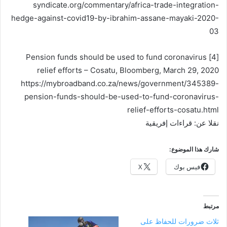
syndicate.org/commentary/africa-trade-integration-
hedge-against-covid19-by-ibrahim-assane-mayaki-2020-
03
[4] Pension funds should be used to fund coronavirus
relief efforts – Cosatu, Bloomberg, March 29, 2020
https://mybroadband.co.za/news/government/345389-
pension-funds-should-be-used-to-fund-coronavirus-
relief-efforts-cosatu.html
نقلا عن: قراءات إفريقية
شارك هذا الموضوع:
فيس بوك
X
مرتبط
ثلاث ضرورات للحفاظ على