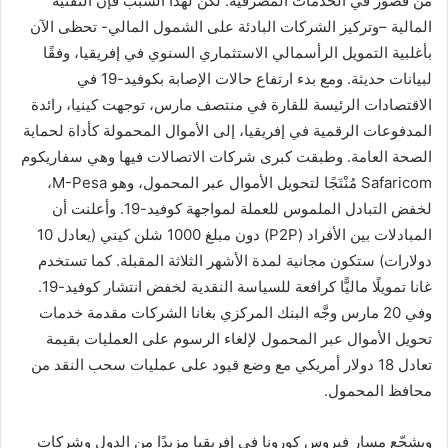
من قصور في الخدمات المصرفية. لكن لهذا السبب فإن التقنية
المالية –وتركيز الشركات البادئة على الشمول المالي- تحظى الآن
بأغلبية التمويل الرأسمالي الاستثماري السنوي في إفريقيا، وفقًا
لبيانات حديثة. ومع بدء ارتفاع حالات الإصابة بكوفيد-19 في
الاقتصادات الرئيسة للقارة في منتصف مارس، توجهت كينيا، رائدة
المدفوعات الرقمية في إفريقيا، إلى الأموال المحمولة كأداة لحماية
الصحة العامة. وطبقت كبرى شركات الاتصالات فيها وهي سفاريكوم
Safaricom مُنْتَجًا لتحويل الأموال عبر المحمول، وهو M-Pesa،
لخفض التبادل الملموس للعملة لمواجهة كوفيد-19. وأعلنت أن
المبادلات بين الأفراد (P2P) دون مبلغ 1000 شلن كيني (يعادل 10
دولارات) ستكون مجانية لمدة الأشهر الثلاثة المقبلة. كما تستخدم
غانا تمويلًا ماليًّا كرافعة للسياسة النقدية لخفض انتشار كوفيد-19.
وفي 20 مارس وجَّه البنك المركزي بغانا الشركات مقدمة خدمات
تحويل الأموال عبر المحمول لإلغاء الرسوم على العمليات بقيمة
تعادل 18 دولار أمريكي مع وضع قيود على عمليات سحب النقد من
محافظ المحمول.
ويشجّع مسار فيروس كورونا في إفريقيا مزيدًا من الدول وشركات