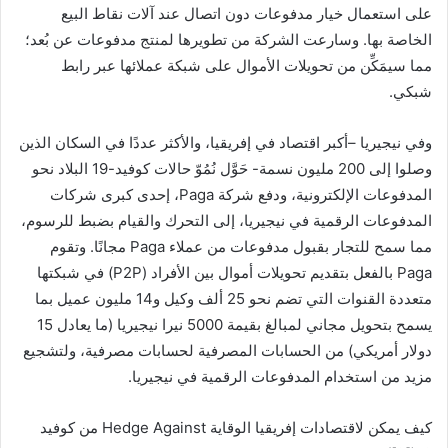
على استعمال خيار مدفوعات دون اتصال عند آلات نقاط البيع
الخاصة بها. وسارعت الشركة من تطويرها لمنتج مدفوعات عن بُعد؛
مما سيمَكِّن من تحويلات الأموال على شبكة عملائها عبر رابط
شبكي.
وفي نيجيريا –أكبر اقتصاد في إفريقيا، والأكثر عددًا في السكان الذين
وصلوا إلى 200 مليون نسمة- حَوَّل نُمُوّ حالات كوفيد-19 البلاد نحو
المدفوعات الإلكترونية، ودفع شركة Paga، إحدى كبرى شركات
المدفوعات الرقمية في نيجيريا، إلى التحرك والقيام بضبط للرسوم،
مما سمح للتجار بقبول مدفوعات من عملاء Paga مجانًا. وتقوم
Paga بالفعل بتقديم تحويلات أموال بين الأفراد (P2P) في شبكتها
متعددة القنوات التي تضم نحو 25 ألف وكيل و14 مليون عميل بما
يسمح بتحويل مجاني لمبالغ بقيمة 5000 نيرا نيجيريا (ما يعادل 15
دولار أمريكي) من الحسابات المصرفية لحسابات مصرفية، ولتشجيع
مزيد من استخدام المدفوعات الرقمية في نيجيريا.
كيف يمكن لاقتصادات إفريقيا الوقاية Hedge Against من كوفيد