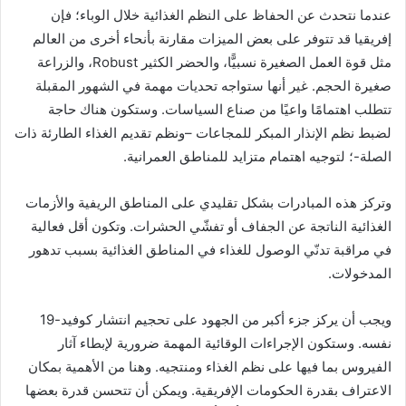
عندما نتحدث عن الحفاظ على النظم الغذائية خلال الوباء؛ فإن
إفريقيا قد تتوفر على بعض الميزات مقارنة بأنحاء أخرى من العالم
مثل قوة العمل الصغيرة نسبيًّا، والحضر الكثير Robust، والزراعة
صغيرة الحجم. غير أنها ستواجه تحديات مهمة في الشهور المقبلة
تتطلب اهتمامًا واعيًا من صناع السياسات. وستكون هناك حاجة
لضبط نظم الإنذار المبكر للمجاعات –ونظم تقديم الغذاء الطارئة ذات
الصلة-؛ لتوجيه اهتمام متزايد للمناطق العمرانية.
وتركز هذه المبادرات بشكل تقليدي على المناطق الريفية والأزمات
الغذائية الناتجة عن الجفاف أو تفشّي الحشرات. وتكون أقل فعالية
في مراقبة تدنّي الوصول للغذاء في المناطق الغذائية بسبب تدهور
المدخولات.
ويجب أن يركز جزء أكبر من الجهود على تحجيم انتشار كوفيد-19
نفسه. وستكون الإجراءات الوقائية المهمة ضرورية لإبطاء آثار
الفيروس بما فيها على نظم الغذاء ومنتجيه. وهنا من الأهمية بمكان
الاعتراف بقدرة الحكومات الإفريقية. ويمكن أن تتحسن قدرة بعضها