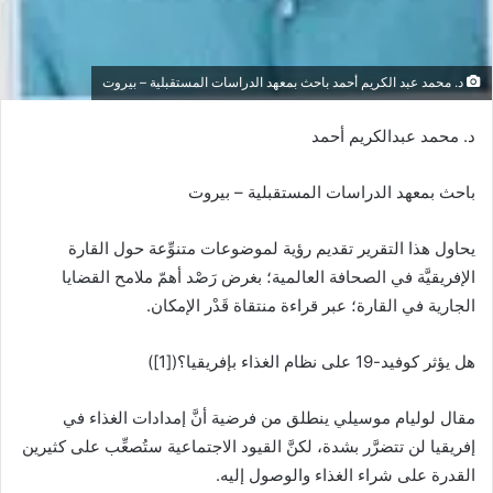
د. محمد عبد الكريم أحمد باحث بمعهد الدراسات المستقبلية – بيروت
د. محمد عبدالكريم أحمد
باحث بمعهد الدراسات المستقبلية – بيروت
يحاول هذا التقرير تقديم رؤية لموضوعات متنوِّعة حول القارة
الإفريقيَّة في الصحافة العالمية؛ بغرض رَصْد أهمّ ملامح القضايا
الجارية في القارة؛ عبر قراءة منتقاة قَدْر الإمكان.
هل يؤثر كوفيد-19 على نظام الغذاء بإفريقيا؟([1])
مقال لوليام موسيلي ينطلق من فرضية أنَّ إمدادات الغذاء في
إفريقيا لن تتضرَّر بشدة، لكنَّ القيود الاجتماعية ستُصعِّب على كثيرين
القدرة على شراء الغذاء والوصول إليه.