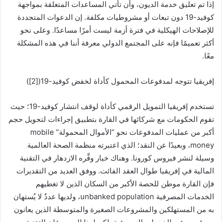
إذا تم تعليق خدمة الديون، وأن تأتي المساعدات المتعلقة بمواجهة
كوفيد-19 دون تبعات أو مشروطيات مكلفة. إن الدعوات المتجددة
للإصلاحات الهيكلية في فترة أزمة ليست أمرًا مساعدًا. وعلى نحو
أكثر تعميمًا فإنه على المجتمع الدولي معرفة أننا في هذه المشكلة
معًا.
إفريقيا تتوجه لمدفوعات المحمول كأداة لخفض كوفيد-19([2])
تستخدم إفريقيا التمويل الرقمي كأداة لوقف انتشار كوفيد-19؛ حيث
تقوم الحكومات مع شركائها في القارة بتطبيق إجراءات لتحويل حجم
أكبر من عمليات المدفوعات نحو “الأموال المحمولة” mobile
money، وبعيدًا عن النقد؛ الذي اعتبرته منظمة الصحة العالمية
وسيلة لنشر فيروس كورونا. وهناك خيار وفَّره الازدهار في التقنية
المالية في إفريقيا طوال العقد الفائت. ووفق العديد من التقديرات
فإن القارة موطن للحصة الأكبر من السكان الذين لا تغطيهم
الخدمات المصرفية unbanked population، ولديها عددٌ لا يُستهان
به من المستهلكين والمشروعات الصغيرة والمتوسطة الذين يعانون