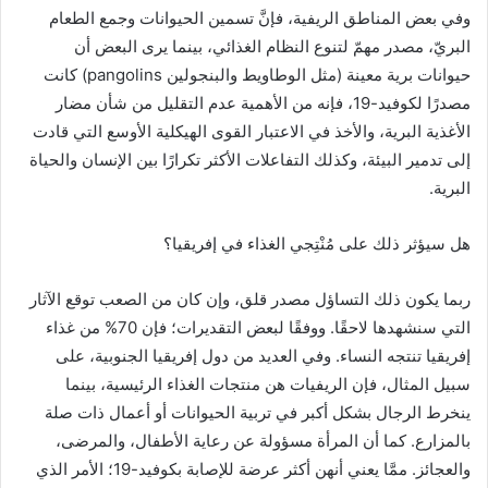
وفي بعض المناطق الريفية، فإنَّ تسمين الحيوانات وجمع الطعام
البريّ، مصدر مهمّ لتنوع النظام الغذائي، بينما يرى البعض أن
حيوانات برية معينة (مثل الوطاويط والبنجولين pangolins) كانت
مصدرًا لكوفيد-19، فإنه من الأهمية عدم التقليل من شأن مضار
الأغذية البرية، والأخذ في الاعتبار القوى الهيكلية الأوسع التي قادت
إلى تدمير البيئة، وكذلك التفاعلات الأكثر تكرارًا بين الإنسان والحياة
البرية.
هل سيؤثر ذلك على مُنْتِجي الغذاء في إفريقيا؟
ربما يكون ذلك التساؤل مصدر قلق، وإن كان من الصعب توقع الآثار
التي سنشهدها لاحقًا. ووفقًا لبعض التقديرات؛ فإن 70% من غذاء
إفريقيا تنتجه النساء. وفي العديد من دول إفريقيا الجنوبية، على
سبيل المثال، فإن الريفيات هن منتجات الغذاء الرئيسية، بينما
ينخرط الرجال بشكل أكبر في تربية الحيوانات أو أعمال ذات صلة
بالمزارع. كما أن المرأة مسؤولة عن رعاية الأطفال، والمرضى،
والعجائز. ممَّا يعني أنهن أكثر عرضة للإصابة بكوفيد-19؛ الأمر الذي