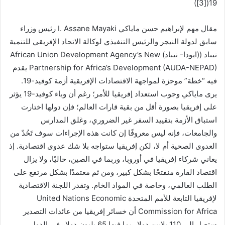
19([3])
مقال مهم لإبراهيم حسن ماياكي I. Assane Mayaki رئيس وزراء
سابق لدولة النيجر والرئيس التنفيذي لوكالة الاتحاد الإفريقي للتنمية
نيباد ((ايودا- نيباد) African Union Development Agency’s New
Partnership for Africa’s Development (AUDA-NEPAD) يقدم
فيه “خطة” موجزة لمواجهة الاقتصادات الإفريقية أزمة كوفيد-19.
يرى ماياكي وجوب استعداد إفريقيا للأمر؛ رغم أن وباء كوفيد-19 يؤثر
على إفريقيا بصورة أقل من بقية قارات العالم؛ فإن دولها اختارت
استباق الأزمة بتقييد السفر غير الضروري، وغلق المدارس
والجامعات، فإنه ليس معروفًا إن كانت هذه الإجراءات سوف تَحُدّ من
العدوى الصحية أم لا، لكن إفريقيا ستواجه بلا شك عدوى اقتصادية. إذ
يعاني شركاء إفريقيا في أوروبا، وربما في الصين، حاليًا، ولا يزال
اقتصاد القارة منفتحًا بشكل كبير، ومن ثم معتمدًا بشكل مرتفع على
الطلب العالمي، وخاصة في المواد الخام. وتقدر اللجنة الاقتصادية
لإفريقيا التابعة للأمم المتحدة United Nations Economic
Commission for Africa أن خسائر إفريقيا من عائدات التصدير
ستصل إلى 110 بلايين دولار بما فيها 65 بليون دولار في الدول