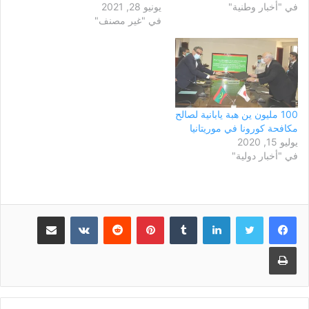
في "أخبار وطنية"
يونيو 28, 2021
في "غير مصنف"
100 مليون ين هبة يابانية لصالح
مكافحة كورونا في موريتانيا
يوليو 15, 2020
في "أخبار دولية"
لينكدإن
بينتيريست
مشاركة عبر البريد
طباعة