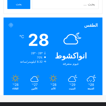
البحث
عن:
الطقس
28
℃
انواكشوط
28º - 28º
70%
8.32 كيلومتر/ساعة
غيوم متفرقة
28
27
28
29
28
℃
℃
℃
℃
℃
الجمعة
السبت
الأحد
الأثنين
الثلاثاء