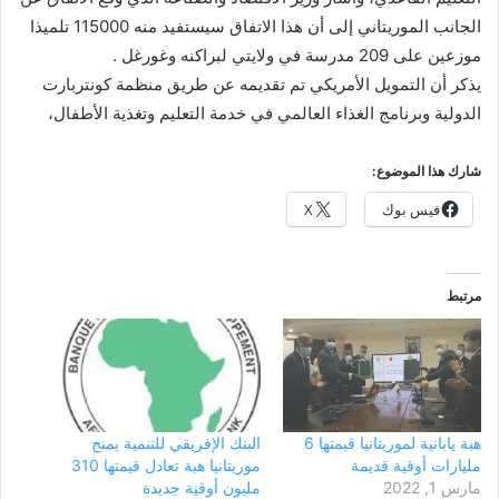
الجانب الموريتاني إلى أن هذا الاتفاق سيستفيد منه 115000 تلميذا
موزعين على 209 مدرسة في ولايتي لبراكنه وغورغل .
يذكر أن التمويل الأمريكي تم تقديمه عن طريق منظمة كونتربارت
الدولية وبرنامج الغذاء العالمي في خدمة التعليم وتغذية الأطفال،
شارك هذا الموضوع:
فيس بوك
X
مرتبط
هبة يابانية لموريتانيا قيمتها 6
البنك الإفريقي للتنمية يمنح
مليارات أوقية قديمة
موريتانيا هبة تعادل قيمتها 310
مارس 1, 2022
مليون أوقية جديدة