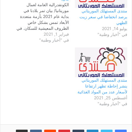
الكونفدرالية العامة لعمال
موريتانيا/ بيان تمر بلادنا في
منتدى المستهلك الموريتاني
بداية عام 2021 بأزمة متعددة
يرصد انخفاضا في سعر زيت
الأبعاد تمس بشكل خاص
الطهي
الظروف المعيشية للسكان. في
يوليو 14, 2021
فبراير 1, 2021
الواقع، وعلاوة على الأزمة
في "أخبار وطنية"
في "أخبار وطنية"
الاقتصادية والاجتماعية،
والبطالة المستفحلة، وخاصة
في أوساط الشباب، واثار
السياسات الكارثية المفروضة
على البلد من قبل المؤسسات
المالية الدولية (صندوق النقد
الدولي، البنك الدولي)، فقد…
منتدى المستهلك الموريتاني
ينشر إحاطة تظهر ارتفاعا
لأسعار عدد من المواد الغذائية
أغسطس 25, 2021
في "أخبار وطنية"
لينكدإن
بينتيريست
مشاركة عبر البريد