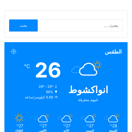
البحث
عن:
الطقس
26
℃
انواكشوط
28º - 26º
86%
9.88 كيلومتر/ساعة
غيوم متفرقة
27
27
27
27
28
℃
℃
℃
℃
℃
الجمعة
السبت
الأحد
الأثنين
الثلاثاء