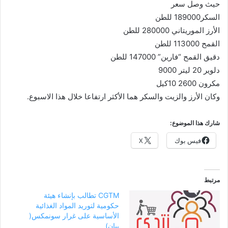
حيث وصل سعر
السكر189000 للطن
الأرز الموريتاني 280000 للطن
القمح 113000 للطن
دقيق القمح “فارين” 147000 للطن
دلوير 20 ليتر 9000
مكرون 2600 10كيل
وكان الأرز والزيت والسكر هما الأكثر ارتفاعا خلال هذا الاسبوع.
شارك هذا الموضوع:
فيس بوك
X
مرتبط
CGTM تطالب بإنشاء هيئة
حكومية لتوريد المواد الغذائية
الأساسية على غرار سونمكس(
بيان)