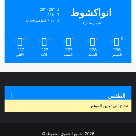
انواكشوط
26º - 26º
85%
7.38 كيلومتر/ساعة
غيوم متفرقة
27
27
27
28
26
℃
℃
℃
℃
℃
الخميس
الجمعة
السبت
الأحد
الأثنين
الطقس
تحتاج إلى تعيين الموقع.
2026, جميع الحقوق محفوظة©