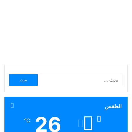
البحث
عن:
الطقس
26
℃