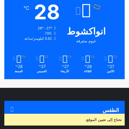
28
℃
انواكشوط
28º - 27º
79%
6.82 كيلومتر/ساعة
غيوم متفرقة
28
27
27
28
27
℃
℃
℃
℃
℃
الأثنين
الثلاثاء
الأربعاء
الخميس
الجمعة
الطقس
تحتاج إلى تعيين الموقع.