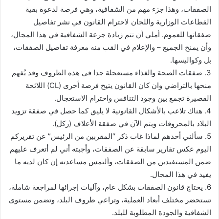
الصفقات، وهذا جزء مهم من الشفافية، وهي فرصة لدعوة بقية
القطاعات الوزارية واللجان لاحترام القانون في نشر تفاصيل
صفقاتها للعموم. أملي أن تتم زيادة جرعة الشفافية في هذا المجال،
وأن يمنح الجميع – والإعلام في القب منه معرفة تفاصيل الصفقات،
بل وكواليسها.
3. صفقات الصحة والغذاء مستعجلة جدا في هذه الظروف وقد يُفهم
منحها بالتراضي وان كان القانون يتيح فرصة أخرى (CL) اللائحة
القصيرة تجمع بين وجود التنافس واحترام الاستعجال.
4. هناك تلاعب بالأشكال القانونية لا يليق كما حصل في صفقة تزويد
البلاد بالمحروقات ويتم الآن في صفقة الأعلاف (ركل).
5. سألني أحدهم لماذا غاب ذكر “المقربين من الرئيس” عن تقريركم
اليوم عكس تقارير سابقة عن الصفقات، وأجبته أني لم أتعرف عليهم
ضمن المستفيدين من الصفقات، وألتمس مساعدته إن كان لديه ما
يفيد في هذا المجال.
6. يحتاج قانون الصفقات بشكل عام، وآليات إجرائها لمراجعة شاملة،
تستحضر مختلف أبعاد العملية، وتراعي ظروف البلد، وتضمن مستوى
الشفافية والجودة المطلوبة للبلد.