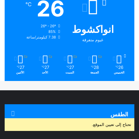
26
℃
انواكشوط
26º - 26º
85%
7.38 كيلومتر/ساعة
غيوم متفرقة
27
27
27
28
26
℃
℃
℃
℃
℃
الخميس
الجمعة
السبت
الأحد
الأثنين
الطقس
تحتاج إلى تعيين الموقع.