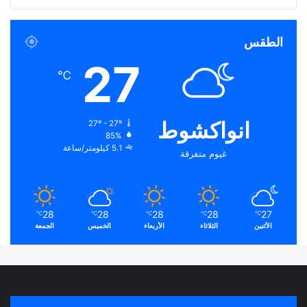
الطقس
27
℃
انواكشوط
27º - 27º
85%
5.1 كيلومتر/ساعة
غيوم متفرقة
28
28
28
28
27
℃
℃
℃
℃
℃
الأثنين
الثلاثاء
الأربعاء
الخميس
الجمعة