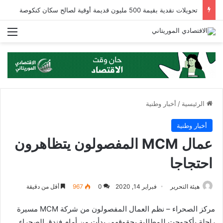
تحويلات نقدية بقيمة 500 مليون قديمة أوقية لصالح سكان كنكوصة
الق
الرئيسية
/
أخبار وطنية
أخبار وطنية
عمال MCM المفصولون يتظاهرون
احتجاجا
هيئة التحرير
فبراير 14, 2020
0
967
أقل من دقيقة
مركز الصحراء – نظم العمال المفصولون من شركة MCM مسيرة
راجلة بأكجوجت للمطالبة بحقوقهم، بدأت من أمام فندق الصحراء