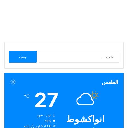
البحث
عن:
الطقس
27
℃
انواكشوط
28º - 26º
79%
4.06 كيلومتر/ساعة