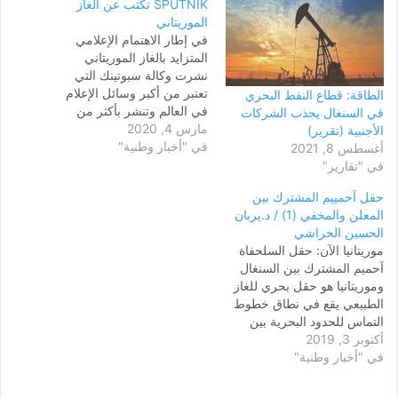
SPUTNIK تكتب عن الغاز
الموريتاني
في إطار الاهتمام الإعلامي
المتزايد بالغاز الموريتاني
نشرت وكالة سبوتينك التي
تعتبر من أكبر وسائل الإعلام
الطاقة: قطاع النفط البحري
في العالم وتنشر بأكثر من
في السنغال يجذب الشركات
مارس 4, 2020
ثلاثين لغة تقريرا عن الغاز في
الأجنبية (تقرير)
في "أخبار وطنية"
موريتانيا استعرضت فيه الأرقام
أغسطس 8, 2021
المتحدث عنها بشأن هذا الغاز
في "تقارير"
واستقصت آراء بعض المهتمين
حقل آحمييم المشترك بين
وفي ما يلي نص مانشرتها
المعلن والمخفي (1) / د.يربان
الوكالة: تسعى موريتانيا لدخول
الحسين الخراشي
نادي…
موريتانيا الآن: حقل السلحفاة
آحميم المشترك بين السنغال
وموريتانيا هو حقل بحري للغاز
الطبيعي يقع في نطاق خطوط
التماس للحدود البحرية بين
أكتوبر 3, 2019
البلدين على بعد حوالي 125
في "أخبار وطنية"
كلم من مدينة سان لوي
السنغالية، يتميز الحقل بتركيبة
جيولوجية من صافي رواسب