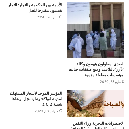
الأزمة بين الحكومة والتجار: التجار
يقدمون مقترحا للحل
يناير 20, 2020
الصدى: مقاولون يتهمون وكالة
“تآزر”بالتلاعب ومنح صفقات خيالية
لمؤسسات مقاولة وهمية
مايو 28, 2020
المؤشر الموحد لأسعار المستهلك
لمدينة انواكشوط يسجل ارتفاعا
بنسبة 0,2 %
فبراير 13, 2020
الاضطرابات البحرية وراء النقص
في مادتي “البطاطس” و”الدجاج”