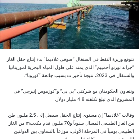
تتوقع وزيرة النفط في السنغال “صوفي غلاديما” بدء إنتاج حقل الغاز
“جراند تورتو أحمييم” الذي يمتد على طول المياه البحرية لموريتانيا
والسنغال في 2023، نتيجة تأخيرات بسبب جائحة “كورونا”.
وتتعاون الحكومتان مع شركتي “بي بي” و”كوزموس إنيرجي” في
المشروع الذي تبلغ تكلفته 4.8 مليار دولار.
وقالت “غلاديما” إن مستوى إنتاج الحقل سيصل إلى 2.5 مليون طن
من الغاز الطبيعي المسال سنوياً و70 مليون قدم مكعبm من الغاز
الطبيعي يومياً في المرحلة الأولى، موزعاً بالتساوي بين الدولتين