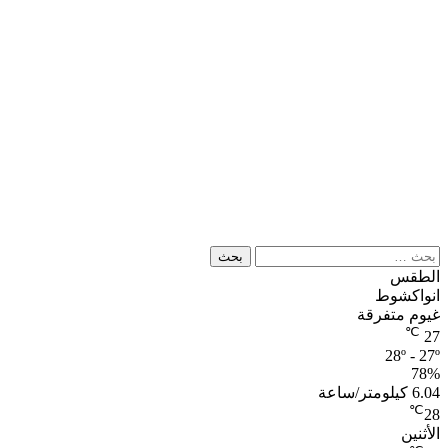
البحث
عن:
الطقس
انواكشوط
غيوم متفرقة
℃
27
28º - 27º
78%
6.04 كيلومتر/ساعة
℃
28
الأثنين