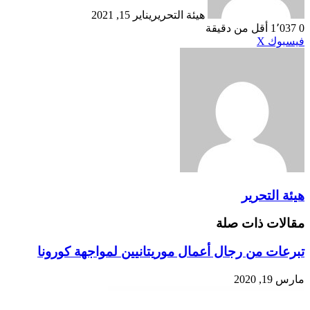
هيئة التحرير
يناير 15, 2021
0
1٬037
أقل من دقيقة
طباعة
لينكدإن
مشاركة
بينتيريست
فيسبوك
X
عبر
البريد
هيئة التحرير
مقالات ذات صلة
تبرعات من رجال أعمال موريتانيين لمواجهة كورونا
مارس 19, 2020