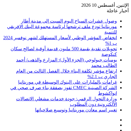
الإثنين, أغسطس 10 2026
أخبار عاجلة
وصول عشرات السياح اليوم السبت إلى مدينة أطار
موريتانيا تودع ملف ترشحها لرئاسة مجموعة البنك الإفريقي
للتنمية
انخفاض المؤشر الوطني لأسعار المستهلك لشهر نوفمبر 2024
ب 1%
تحويلات نقدية بقيمة 500 مليون قديمة أوقية لصالح سكان
كنكوصة
يوميات جيولوجي (الجزء الأول): المزارع والذهب/ أحمد
الطالب محمد
ارتفاع مؤشر تكلفة البناء خلال الفصل الثالث من العام
الجاري ب 2.1%
غرامات بالمليارات على البنوك الوسيطة في موريتانيا
الشركة الصينية CMEC تفوز بصفقة بناء صرف صحي في
انواكشوط
وزارة التحول الرقمي: جودة خدمات مشغلي الاتصالات
الألكترونية دون المطلوب
تغيير اسم معادن موريتانيا وتوسيع صلاحياتها
تسجيل
مقال
الدخول
إضافة
عشوائي