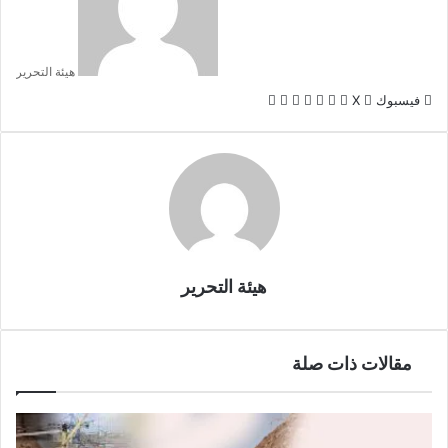
هيئة التحرير
لينكدإن
بينتيريست
طباعة
مشاركة
فيسبوك
X
عبر
البريد
هيئة التحرير
مقالات ذات صلة