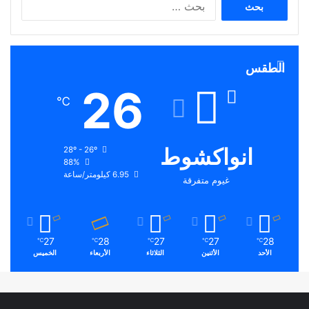
عن:
الطقس
26
℃
انواكشوط
28º - 26º
88%
6.95 كيلومتر/ساعة
غيوم متفرقة
27
28
27
27
28
℃
℃
℃
℃
℃
الأحد
الأثنين
الثلاثاء
الأربعاء
الخميس