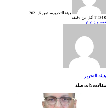
هيئة التحرير
سبتمبر 6, 2021
0
1٬534
أقل من دقيقة
طباعة
لينكدإن
مشاركة
بينتيريست
فيسبوك
تويتر
عبر
البريد
هيئة التحرير
مقالات ذات صلة