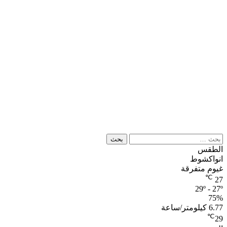
البحث
عن:
الطقس
انواكشوط
غيوم متفرقة
℃
27
29º - 27º
75%
6.77 كيلومتر/ساعة
℃
29