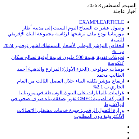
السبت, أغسطس 8 2026
أخبار عاجلة
EXAMPLEARTICLE
وصول عشرات السياح اليوم السبت إلى مدينة أطار
موريتانيا تودع ملف ترشحها لرئاسة مجموعة البنك الإفريقي
للتنمية
انخفاض المؤشر الوطني لأسعار المستهلك لشهر نوفمبر 2024
ب 1%
تحويلات نقدية بقيمة 500 مليون قديمة أوقية لصالح سكان
كنكوصة
يوميات جيولوجي (الجزء الأول): المزارع والذهب/ أحمد
الطالب محمد
ارتفاع مؤشر تكلفة البناء خلال الفصل الثالث من العام
الجاري ب 2.1%
غرامات بالمليارات على البنوك الوسيطة في موريتانيا
الشركة الصينية CMEC تفوز بصفقة بناء صرف صحي في
انواكشوط
وزارة التحول الرقمي: جودة خدمات مشغلي الاتصالات
الألكترونية دون المطلوب
إضافة
مقال
عمود
تسجيل
عشوائي
جانبي