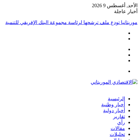
الأحد, أغسطس 9 2026
أخبار عاجلة
موريتانيا تودع ملف ترشحها لرئاسة مجموعة البنك الإفريقي للتنمية
تسجيل
مقال
الدخول
إضافة
عشوائي
عمود
القائمة
جانبي
الرئيسية
أخبار وطنية
أخبار دولية
تقارير
رأي
مقالات
تحليلات