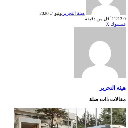
هيئة التحرير
يونيو 7, 2020
0
1٬212
أقل من دقيقة
طباعة
لينكدإن
مشاركة
بينتيريست
فيسبوك
X
عبر
البريد
هيئة التحرير
مقالات ذات صلة