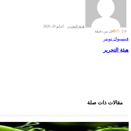
هيئة التحرير
مايو 20, 2020
0
975
أقل من دقيقة
طباعة
لينكدإن
مشاركة
بينتيريست
فيسبوك
تويتر
عبر
هيئة التحرير
البريد
مقالات ذات صلة