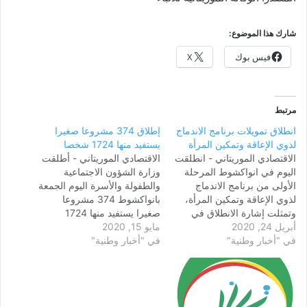
شارك هذا الموضوع:
فيس بوك
X
مرتبط
انطلاق تمويلات برنامج الاندماج
إطلاق 374 مشروعا صغيرا
لذوي الإعاقة وتمكين المرأة
يستفيد منها 1724 شخصا
الاقتصادي الموريتاني - انطلقت
الاقتصادي الموريتاني - أطلقت
اليوم في انواكشوط المرحلة
وزارة الشؤون الاجتماعية
الأولى من برنامج الاندماج
والطفولة والأسرة اليوم الجمعة
لذوي الإعاقة وتمكين المرأة،
بانواكشوط 374 مشروعا
وتمثلت إشارة الانطلاق في
صغيرا يستفيد منها 1724
أبريل 24, 2020
تقديم قروض للدفعة الأولى من
مايو 15, 2020
شخصا. وتعتبر هذه الدفعة
في "أخبار وطنية"
المستفيدين من هذ البرنامج،
في "أخبار وطنية"
الثانية من برنامج الاندماج لذوي
والذي أشرفت عليه وزيرة
الإعاقة وتمكين المرأة، الذي
الشؤون الاجتماعية والطفولة
كانت الوزارة أطلقته يوم 24
والأسرة نن كان بمقر مركز
إبريل المنصرم ، والذي من
التكوين والترقية النسوية
المقرر أن يستفيد منه 3800