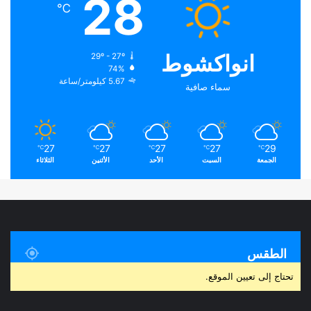
28
℃
انواكشوط
29º - 27º
74%
5.67 كيلومتر/ساعة
سماء صافية
27
27
27
27
29
℃
℃
℃
℃
℃
الجمعة
السبت
الأحد
الأثنين
الثلاثاء
الطقس
تحتاج إلى تعيين الموقع.