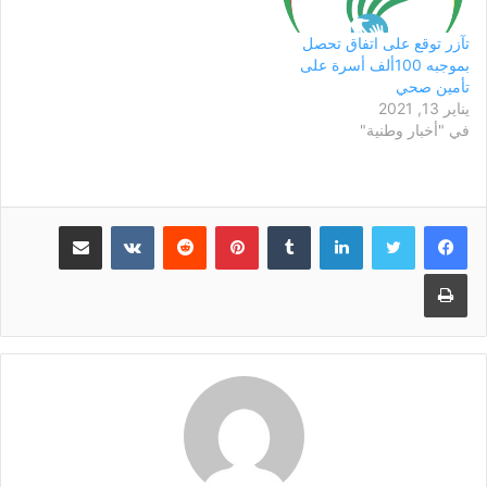
بنواكشوط. يذكر أن هذه
شخصا من ذوي الإعاقات،
التمويلات سيستفيد…
إضافة…
تآزر توقع على اتفاق تحصل
بموجبه 100ألف أسرة على
تأمين صحي
يناير 13, 2021
في "أخبار وطنية"
لينكدإن
بينتيريست
مشاركة عبر البريد
طباعة