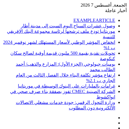
الجمعة, أغسطس 7 2026
أخبار عاجلة
EXAMPLEARTICLE
وصول عشرات السياح اليوم السبت إلى مدينة أطار
موريتانيا تودع ملف ترشحها لرئاسة مجموعة البنك الإفريقي
للتنمية
انخفاض المؤشر الوطني لأسعار المستهلك لشهر نوفمبر 2024
ب 1%
تحويلات نقدية بقيمة 500 مليون قديمة أوقية لصالح سكان
كنكوصة
يوميات جيولوجي (الجزء الأول): المزارع والذهب/ أحمد
الطالب محمد
ارتفاع مؤشر تكلفة البناء خلال الفصل الثالث من العام
الجاري ب 2.1%
غرامات بالمليارات على البنوك الوسيطة في موريتانيا
الشركة الصينية CMEC تفوز بصفقة بناء صرف صحي في
انواكشوط
وزارة التحول الرقمي: جودة خدمات مشغلي الاتصالات
الألكترونية دون المطلوب
إضافة
مقال
عمود
تسجيل
عشوائي
جانبي