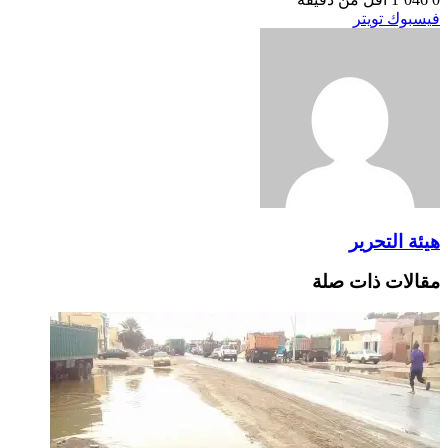
طباعة
لينكدإن
مشاركة
بينتيريست
فيسبوك
تويتر
عبر
البريد
هيئة التحرير
مقالات ذات صلة