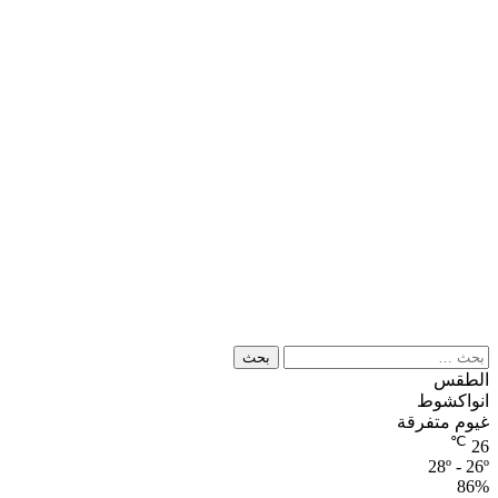
البحث
عن:
الطقس
انواكشوط
غيوم متفرقة
℃
26
28º - 26º
86%