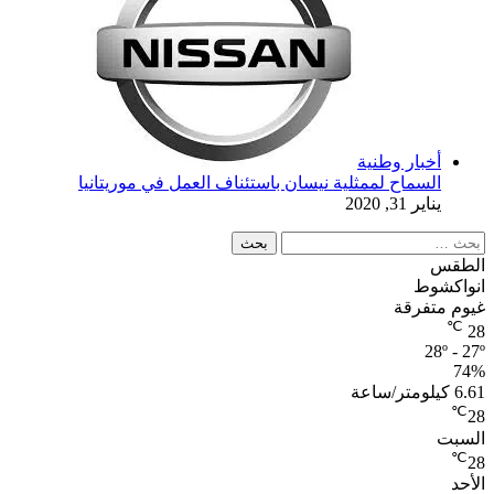
أخبار وطنية
السماح لممثلية نيسان باستئناف العمل في موريتانيا
يناير 31, 2020
البحث
عن:
الطقس
انواكشوط
غيوم متفرقة
℃
28
28º - 27º
74%
6.61 كيلومتر/ساعة
℃
28
السبت
℃
28
الأحد