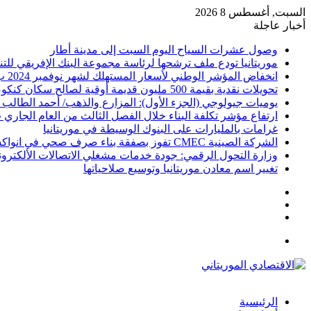
السبت, أغسطس 8 2026
أخبار عاجلة
وصول عشرات السياح اليوم السبت إلى مدينة أطار
موريتانيا تودع ملف ترشحها لرئاسة مجموعة البنك الإفريقي للتن
انخفاض المؤشر الوطني لأسعار المستهلك لشهر نوفمبر 2024 ب 1%
تحويلات نقدية بقيمة 500 مليون قديمة أوقية لصالح سكان كنكوصة
يوميات جيولوجي (الجزء الأول): المزارع والذهب/ أحمد الطالب
ارتفاع مؤشر تكلفة البناء خلال الفصل الثالث من العام الجاري ب .1
غرامات بالمليارات على البنوك الوسيطة في موريتانيا
الشركة الصينية CMEC تفوز بصفقة بناء صرف صحي في انواكشوط
وزارة التحول الرقمي: جودة خدمات مشغلي الاتصالات الألكترو
تغيير اسم معادن موريتانيا وتوسيع صلاحياتها
تسجيل
مقال
الدخول
إضافة
عشوائي
عمود
القائمة
جانبي
الرئيسية