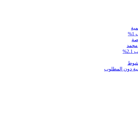
مية
 محمد
2%
نية دون المطلوب