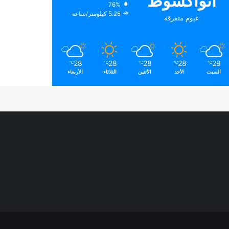
انواكشوط
76%
5.28 كيلومتر/ساعة
غيوم متفرقة
28
28
28
28
29
℃
℃
℃
℃
℃
السبت
الأحد
الأثنين
الثلاثاء
الأربعاء