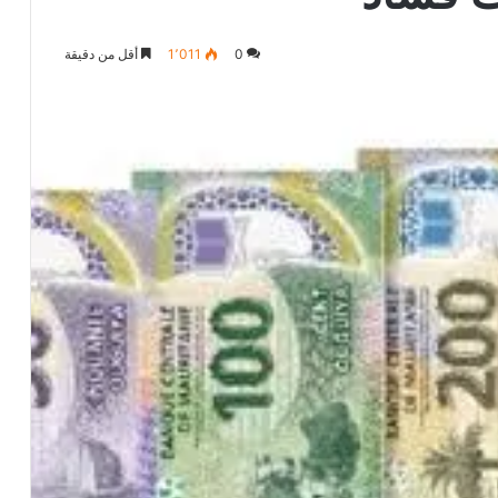
0
1٬011
أقل من دقيقة