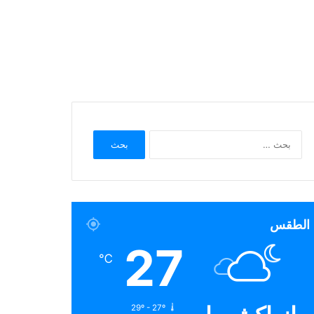
البحث
عن:
الطقس
27
℃
29º - 27º