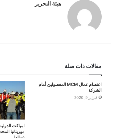
هيئة التحرير
مقالات ذات صلة
اعتصام عمال MCM المفصولين أمام
الشركة
فبراير 9, 2020
امباكت الدولي
موريتانيا المح
عمالها