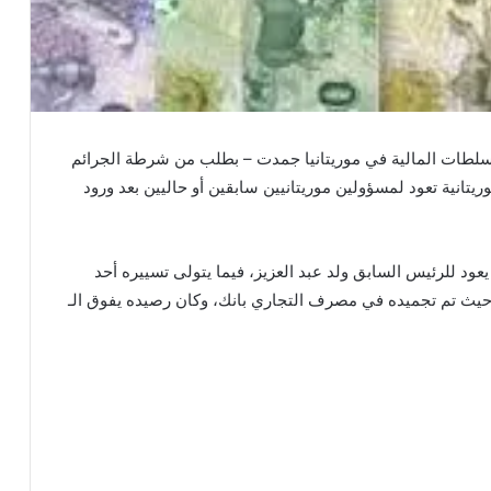
طات المالية في موريتانيا جمدت – بطلب من شرطة الجرائم
عدة مصارف موريتانية تعود لمسؤولين موريتانيين سابقين أو حاليين بعد ورود
ود للرئيس السابق ولد عبد العزيز، فيما يتولى تسييره أحد
حيث تم تجميده في مصرف التجاري بانك، وكان رصيده يفوق الـ