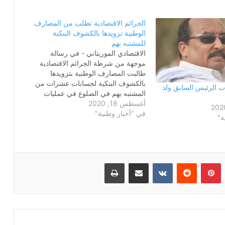
الجرائم الاقتصادية تطلب من المصارف
الوطنية تزويدها بالكشوف البنكية
للمشتبه بهم
الاقتصادي الموريتاني - في رسالة
موجهة من شرطة الجرائم الاقتصادية
طالبت المصارف الوطنية بتزويدها
بالكشوف البنكية لجسابات عشرات من
 الرئيس السابق ولد
المشتبه بهم في الضلوع في عمليات
أغسطس 18, 2020
فساد كشفها التحقيق البرلماني،
في "أخبار وطنية"
وأحيلت إلى شرطة الجرائم الاقتصادية،
ة"
التي بدأت منذ أيام تحقيقا ابتدائيا بشأنها.
يذكر أن المتهم الرئيسي في هذه
الملفات هو الرئيس…
بينتيريست
مشاركة عبر البريد
طباعة