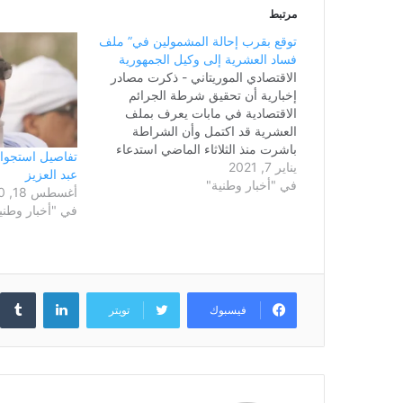
مرتبط
توقع بقرب إحالة المشمولين في” ملف
فساد العشرية إلى وكيل الجمهورية
الاقتصادي الموريتاني - ذكرت مصادر
إخبارية أن تحقيق شرطة الجرائم
الاقتصادية في مابات يعرف بملف
العشرية قد اكتمل وأن الشراطة
باشرت منذ الثلاثاء الماضي استدعاء
تفاصيل استجواب
يناير 7, 2021
المشمولين في ملف التحقيق للتوقيع
عبد العزيز
في "أخبار وطنية"
على المحاضر، تمهيدا لإحالتهم لوكيل
أغسطس 18, 2020
الجمهورية التي يتوقع أن تتم قريبا. يذكر
في "أخبار وطني
أن الرئيس السابق محمد ولد عبد العزيز
يعتبر…
لينكدإن
فيسبوك
تويتر