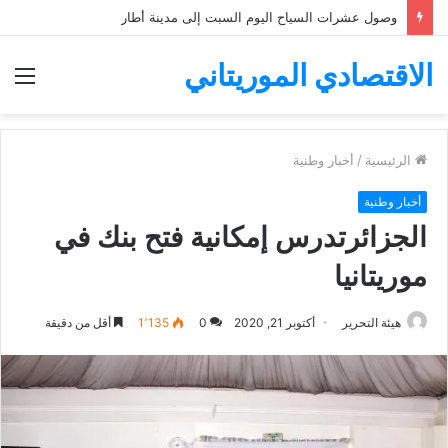
موريتانيا تودع ملف ترشحها لرئاسة مجموعة البنك الإفريقي للتنمية
الاقتصادي الموريتاني
الق
الرئيسية
/
أخبار وطنية
أخبار وطنية
الجزائرتدرس إمكانية فتح بنك في
موريتانيا
هيئة التحرير
أكتوبر 21, 2020
0
1٬135
أقل من دقيقة