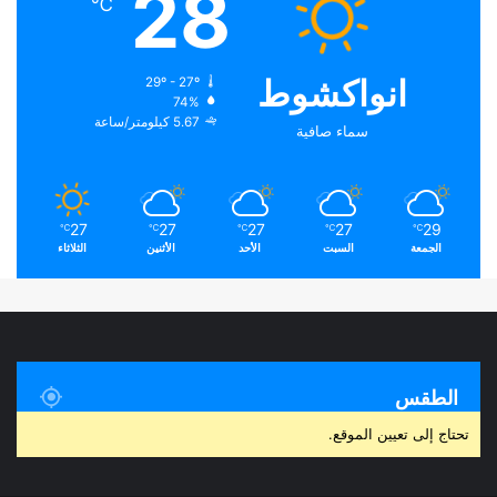
28
℃
انواكشوط
29º - 27º
74%
5.67 كيلومتر/ساعة
سماء صافية
27
27
27
27
29
℃
℃
℃
℃
℃
الجمعة
السبت
الأحد
الأثنين
الثلاثاء
الطقس
تحتاج إلى تعيين الموقع.