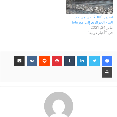
المواصفات. وتعتبر هذه أول…
تصدير 7000 طن من حديد
البناء الجزائري إلى موريتانيا
يناير 24, 2021
في "أخبار دولية"
لينكدإن
بينتيريست
مشاركة عبر البريد
طباعة