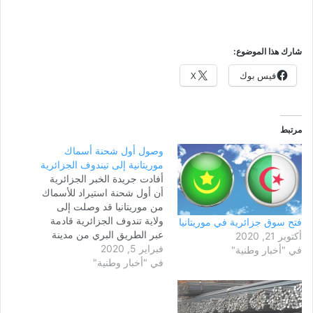
شارك هذا الموضوع:
فيس بوك
X
مرتبط
وصول أول شحنة أسماك
موريتانية إلى تيندوف الجزائرية
أفادت جريدة الخبر الجزائرية
أن أول شحنة استيراد للأسماك
من موريتانيا قد وصلت إلى
ولاية تندوف الجزائرية قادمة
فتح سوق جزائرية في موريتانيا
عبر الطريق البري من مدينة
أكتوبر 21, 2020
فبراير 5, 2020
نواديبو. وأضافت الجريدة أن
في "أخبار وطنية"
في "أخبار وطنية"
كمية الشحنة زادت على 15 طنا
موزعة على خمسة أنواع من
الأسماك الزرقاء والبيضاء وأنها،
وصلت سليمة ومطابقة لكل