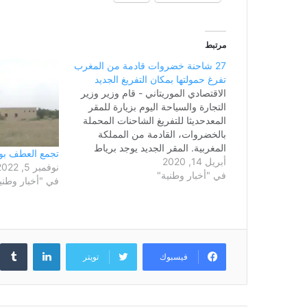
مرتبط
27 شاحنة خضروات قادمة من المغرب
تفرغ حمولتها بمكان التفريغ الجديد
الاقتصادي الموريتاني - قام وزير وزير
التجارة والسياحة اليوم بزيارة للمقر
المعدحديثا للتفريغ الشاحنات المحملة
بالخضروات، القادمة من المملكة
المغربية. المقر الجديد يوجد برياط
تجمع العطف بول
أبريل 14, 2020
البحر، شمال انواكشوط ، وقد تقرر
نوفمبر 5, 2022
في "أخبار وطنية"
استخدامه كمكان لتفريغ تلك الشحنات،
في "أخبار وطني
بديلا عن سوق مسجد المغرب، كإجراء
احترازي من ضمن الإجراءات التي تم
اتخاذها للوقاية من…
لينكدإن
فيسبوك
تويتر