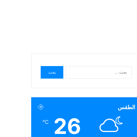
البحث
عن:
الطقس
26
℃