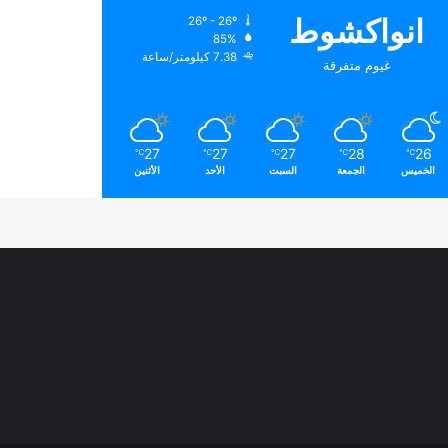
انواكشوط
26º - 26º
85%
7.38 كيلومتر/ساعة
غيوم متفرقة
27
27
27
28
26
℃
℃
℃
℃
℃
الخميس
الجمعة
السبت
الأحد
الأثنين