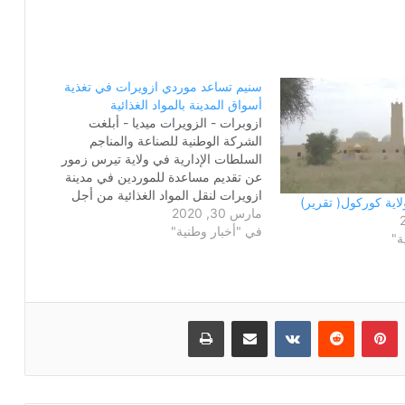
سنيم تساعد موردي ازويرات في تغذية
أسواق المدينة بالمواد الغذائية
ازوبرات - الزويرات ميديا - أبلغت
الشركة الوطنية للصناعة والمناجم
السلطات الإدارية في ولاية تيرس زمور
عن تقديم مساعدة للموردين في مدينة
ازويرات لنقل المواد الغذائية من أجل
اية كوركول( تقرير)
مارس 30, 2020
ضمان تموين سوق ازويرات بشكل دائم
في "أخبار وطنية"
في إطار مساعدتها في الجهود الرامية
ة"
إلى مكافحة فيروس كورونا. وأكدت
سنيم أنها ستضع تحت تصرف…
بينتيريست
مشاركة عبر البريد
طباعة