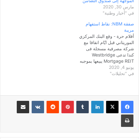
الموجهة إلى صندوق التضامن
مارس 30, 2020
في "أخبار وطنية"
صفقة NBM: نقاط استفهام
مريبة
أقلام حرة - وقع البنك المركزي
الموريتاني قبل ايّام اتفاقا مع
شركة مصرفية مسجلة فى
كندا تدعى Westbridge
Mortgage REIT يبيعها بموجبه
يونيو 4, 2020
مصرف موريتانيا الجديد المتعثر
في "تحليلات"
منذ اكثر من سنة. واعتبر
محافظ البنك المركزي
الموريتاني، الشيخ الكبير، فى
حفل التوقيع على الصفقة فى
نواكشوط، ان دخول هذه
لينكدإن
بينتيريست
مشاركة عبر البريد
الشركة فى موريتانيا…
طباعة