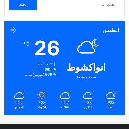
البحث
عن:
الطقس
26
℃
انواكشوط
28º - 26º
88%
5.76 كيلومتر/ساعة
غيوم متفرقة
27
28
27
27
28
℃
℃
℃
℃
℃
الأحد
الأثنين
الثلاثاء
الأربعاء
الخميس