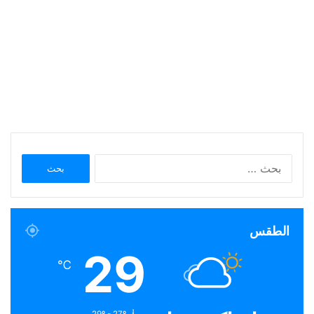
البحث
عن:
الطقس
29
℃