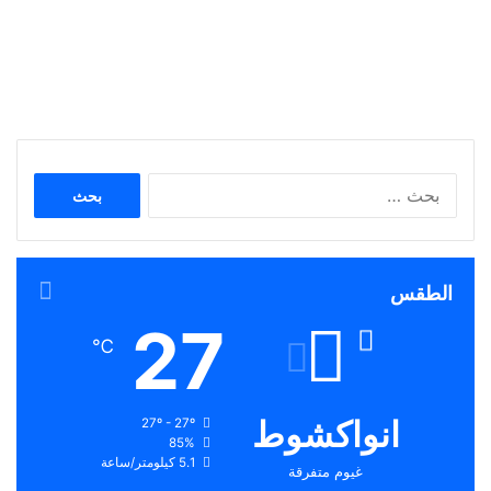
البحث
عن:
الطقس
27
℃
انواكشوط
27º - 27º
85%
5.1 كيلومتر/ساعة
غيوم متفرقة