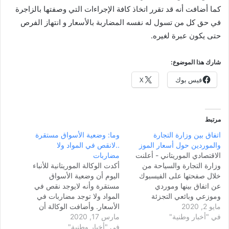
كما أضافت أنه قد تقرر اتخاذ كافة الإجراءات التي وصفتها بالزاجرة
في حق كل من تسول له نفسه المضاربة بالأسعار و انتهاز الفرص
حتى يكون عبرة لغيره.
شارك هذا الموضوع:
فيس بوك
X
مرتبط
اتفاق بين وزارة التجارة
وما: وضعية الأسواق مستقرة
والموردين حول أسعار الموز
..لانقص في المواد ولا
الاقتصادي الموريتاني - أعلنت
مضاربات
وزارة التجارة والسياحة من
أكدت الوكالة الموريتانية للأنباء
خلال صفحتها على الفيسبوك
اليوم أن وضعية الأسواق
عن اتفاق بينها وموردي
مستقرة وأنه لايوجد نقص في
وموزعي وبائعي التجزئة
المواد ولا توجد مضاربات في
مايو 2, 2020
بالنسبة للفواكه، وذكرت
الأسعار. وأضافت الوكالة أن
في "أخبار وطنية"
الوزارة أن هذ الاتفاق أفضى
مارس 17, 2020
وزارة التجارة والسياحةتقوم
إلى تحديد أسعار الموزوسيبدأ
في "أخبار وطنية"
منذ فترة بمراقبة وضعية