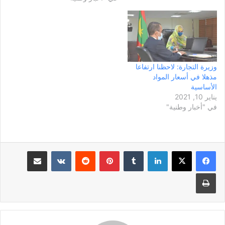
تطبيقها ابتداء من يوم الإثنين
الاسواق في انواكشوط، عملا
القادم على أن تحدد أسعار بقية
على التأكد من استقرار الأسعار
الفواكه في وقت لاحق. نص
ومدى توفر المخزون الكافي
منشور الوزارة: استدعى
من المواد الأساسية. وعزت
معالي…
الوكالة لوزارة التجارة
والسياحة…
وزيرة التجارة: لاحظنا ارتفاعا
مذهلا في أسعار المواد
الأساسية
يناير 10, 2021
في "أخبار وطنية"
لينكدإن
بينتيريست
مشاركة عبر البريد
طباعة