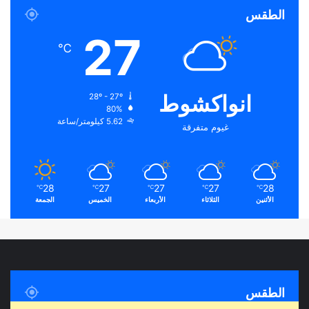
الطقس
27
℃
انواكشوط
28º - 27º
80%
5.62 كيلومتر/ساعة
غيوم متفرقة
28
27
27
27
28
℃
℃
℃
℃
℃
الأثنين
الثلاثاء
الأربعاء
الخميس
الجمعة
الطقس