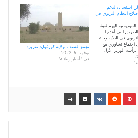
لن استعداده لدعم
اح النظام التربوي في
موريتانية اليوم للبنك
لطريق التي أعدتها
لتربوي في البلاد، وجاء
ل اجتماع تشاوري مع
تجمع العطف بولاية كوركول( تقرير)
ترأسه الوزير الأول
نوفمبر 5, 2022
يخ سيديا. من جانبه
في "أخبار وطنية"
ة"
لي عرضا عن تجارب
ى لإصلاح التعليم،
 العمل على تعبئة…
بينتيريست
مشاركة عبر البريد
طباعة