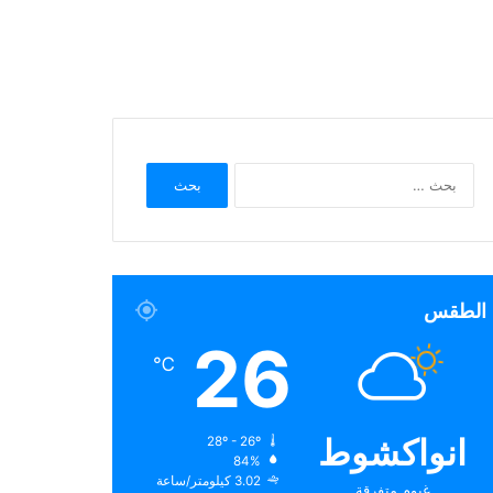
البحث
عن:
الطقس
26
℃
انواكشوط
28º - 26º
84%
3.02 كيلومتر/ساعة
غيوم متفرقة