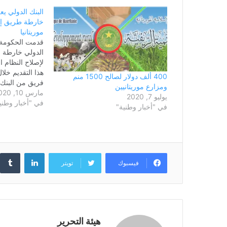
البنك الدولي يع
خارطة طريق إصل
موريتانيا
قدمت الحكومة ال
الدولي خارطة ا
لإصلاح النظام ا
هذا التقديم خلا
400 ألف دولار لصالح 1500 منم
فريق من البنك 
ومزارع موريتانيين
مارس 10, 2020
إسماعيل بد الش
يوليو 7, 2020
في "أخبار وطني
قدم البنك الدو
في "أخبار وطنية"
بعض الدول الأخر
معلنا استعداده
لينكدإن
فيسبوك
تويتر
هيئة التحرير