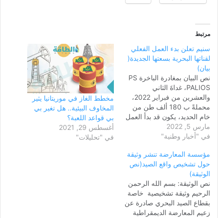
مرتبط
سنيم تعلن بدء العمل الفعلي
لقناتها البحرية بسعتها الجديدة(
بيان)
نص البيان بمغادرة الباخرة PS
PALIOS، غداةَ الثاني
والعشرين من فبراير 2022،
مخطط الغاز في موريتانيا يثير
محملةً ب 180 ألف طن من
المخاوف البيئية.. هل تغير بي
خام الحديد، يكون قد بدأ العمل
بي قواعد اللعبة؟
مارس 5, 2022
الفعلي لقناتنا البحرية بسعتها
أغسطس 29, 2021
في "أخبار وطنية"
الجديدة التي تم إنجازها في
في "تحليلات"
إطار مشروع تجريف قناة
مؤسسة المعارضة تنشر وثيقة
الميناء المعدني بنواذيبو. منذ
حول تشخيص واقع الصيد(نص
اكتمال المشروع، أبحرت من
الوثيقة)
الميناء ثلاث بواخر بحمولة
نص الوثيقة: بسم الله الرحمن
في…
الرحيم وثيقة تشخيصية خاصة
بقطاع الصيد البحري صادرة عن
زعيم المعارضة الديمقراطية