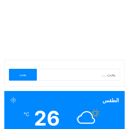
البحث
عن:
الطقس
26
℃