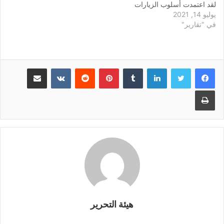
لقد اعتمدت أسلوب الزيارات
يوليو 14, 2021
الميدانية بهدف معاينة مشاكل
في "تقارير"
المواطنين عن قرب و الاستماع
لكل الفاعلين بمختلف مواقعهم
و مسؤولياتهم، و ذلك لتحصيل
صورة أكثر واقعية و مصداقية
عن معاناة و مشاكل
لينكدإن
بينتيريست
مشاركة عبر البريد
المواطنين، بعيدا…
طباعة
هيئة التحرير