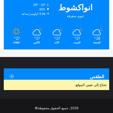
انواكشوط
28º - 26º
86%
9.88 كيلومتر/ساعة
غيوم متفرقة
27
27
27
27
28
℃
℃
℃
℃
℃
الجمعة
السبت
الأحد
الأثنين
الثلاثاء
الطقس
تحتاج إلى تعيين الموقع.
2026, جميع الحقوق محفوظة©