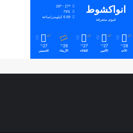
انواكشوط
28º - 27º
79%
6.99 كيلومتر/ساعة
غيوم متفرقة
27
28
27
27
28
℃
℃
℃
℃
℃
الأحد
الأثنين
الثلاثاء
الأربعاء
الخميس