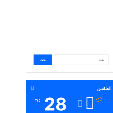
البحث
عن:
الطقس
28
℃