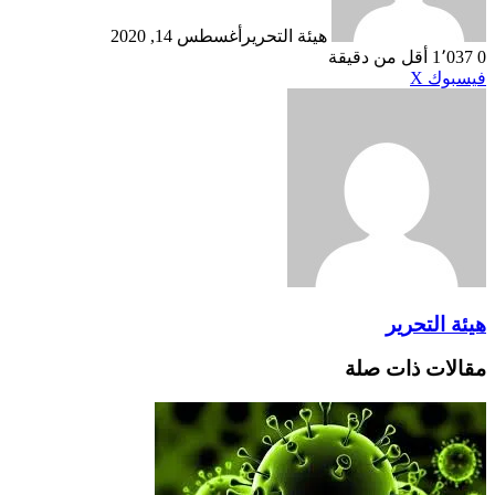
هيئة التحرير
أغسطس 14, 2020
أقل من دقيقة
طباعة
لينكدإن
مشاركة
بينتيريست
سبوك
X
عبر
البريد
ئة التحرير
الات ذات صلة