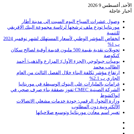
حد, أغسطس 9 2026
ار عاجلة
وصول عشرات السياح اليوم السبت إلى مدينة أطار
موريتانيا تودع ملف ترشحها لرئاسة مجموعة البنك الإفريقي
للتنمية
انخفاض المؤشر الوطني لأسعار المستهلك لشهر نوفمبر 2024
ب 1%
تحويلات نقدية بقيمة 500 مليون قديمة أوقية لصالح سكان
كنكوصة
يوميات جيولوجي (الجزء الأول): المزارع والذهب/ أحمد
الطالب محمد
ارتفاع مؤشر تكلفة البناء خلال الفصل الثالث من العام
الجاري ب 2.1%
غرامات بالمليارات على البنوك الوسيطة في موريتانيا
الشركة الصينية CMEC تفوز بصفقة بناء صرف صحي في
انواكشوط
وزارة التحول الرقمي: جودة خدمات مشغلي الاتصالات
الألكترونية دون المطلوب
تغيير اسم معادن موريتانيا وتوسيع صلاحياتها
تسجيل
مقال
الدخول
إضافة
عشوائي