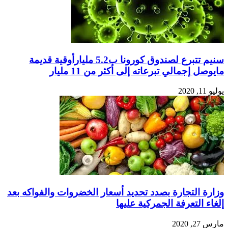
سنيم تتبرع لصندوق كورونا ب5.2 مليارأوقية قديمة
وصل إجمالي تبرعاته إلى أكثر من 11 مليار
1, 2020
ارة التجارة بصدد تحديد أسعار الخضروات والفواكه بعد
غاء التعرفة الجمركية عليها
27, 2020