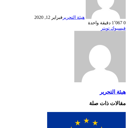
هيئة التحرير
فبراير 12, 2020
0
1٬067
دقيقة واحدة
طباعة
لينكدإن
مشاركة
بينتيريست
فيسبوك
تويتر
عبر
البريد
هيئة التحرير
مقالات ذات صلة