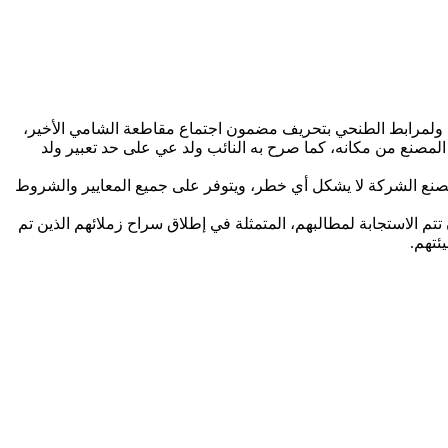
ه ولمرابط الطنحي بتحريف مضمون اجتماع مقاطعة الشامي الأخير،
لمصنع من مكانه، كما صرح به النائب ولد عي على حد تعبير ولد
ث معمق دام لقرابة 6 أشهر،توصلت خلاله السلطات إلى أن مصنع الشركة لا يشكل أي خطر، ويتوفر على جميع المعايير والشروط
م الاستجابة لمطالبهم، المتمثلة في إطلاق سراح زملائهم الذين تم
ئتهم.