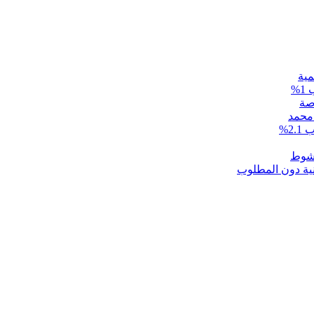
مية
 محمد
2%
نية دون المطلوب