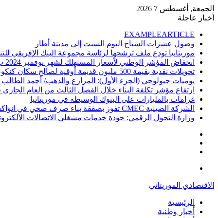
الجمعة, أغسطس 7 2026
أخبار عاجلة
EXAMPLEARTICLE
وصول عشرات السياح اليوم السبت إلى مدينة أطار
موريتانيا تودع ملف ترشحها لرئاسة مجموعة البنك الإفريقي للتن
انخفاض المؤشر الوطني لأسعار المستهلك لشهر نوفمبر 2024 ب 1%
تحويلات نقدية بقيمة 500 مليون قديمة أوقية لصالح سكان كنكوصة
يوميات جيولوجي (الجزء الأول): المزارع والذهب/ أحمد الطالب
ارتفاع مؤشر تكلفة البناء خلال الفصل الثالث من العام الجاري ب .1
غرامات بالمليارات على البنوك الوسيطة في موريتانيا
الشركة الصينية CMEC تفوز بصفقة بناء صرف صحي في انواكشوط
وزارة التحول الرقمي: جودة خدمات مشغلي الاتصالات الألكترو
إضافة
مقال
عمود
تسجيل
عشوائي
جانبي
الدخول
القائمة
الاقتصادي الموريتاني
الرئيسية
أخبار وطنية