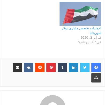
أمريكي عن طريق صندوق أبو
ظبي للتنمية وفي ما يلي
الفقرة المتعلقة من التقرير
بالجانب الاقتصادي من العلاقات
بين…
الإمارات تخصص ملياري دولار
لموريتانيا
فبراير 2, 2020
في "أخبار وطنية"
لينكدإن
بينتيريست
مشاركة عبر البريد
طباعة