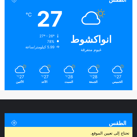
27
℃
انواكشوط
27º - 26º
78%
5.99 كيلومتر/ساعة
غيوم متفرقة
27
27
28
28
27
℃
℃
℃
℃
℃
الخميس
الجمعة
السبت
الأحد
الأثنين
الطقس
تحتاج إلى تعيين الموقع.