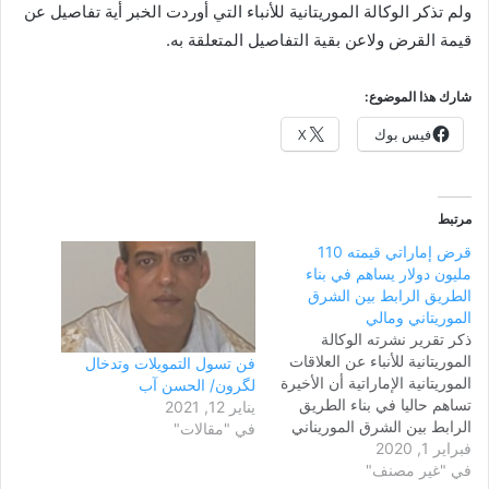
ولم تذكر الوكالة الموريتانية للأنباء التي أوردت الخبر أية تفاصيل عن
قيمة القرض ولاعن بقية التفاصيل المتعلقة به.
شارك هذا الموضوع:
فيس بوك
X
مرتبط
قرض إماراتي قيمته 110
مليون دولار يساهم في بناء
الطريق الرابط بين الشرق
الموريتاني ومالي
ذكر تقرير نشرته الوكالة
الموريتانية للأنباء عن العلاقات
فن تسول التمويلات وتدخال
الموريتانية الإماراتية أن الأخيرة
لگرون/ الحسن آب
تساهم حاليا في بناء الطريق
يناير 12, 2021
الرابط بين الشرق الموريناني
في "مقالات"
فبراير 1, 2020
وجمهورية مالي وذلك من خلال
في "غير مصنف"
قرض قيمته 110 مليون دولار