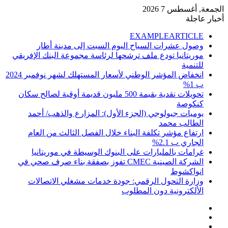
الجمعة, أغسطس 7 2026
أخبار عاجلة
EXAMPLEARTICLE
وصول عشرات السياح اليوم السبت إلى مدينة أطار
موريتانيا تودع ملف ترشحها لرئاسة مجموعة البنك الإفريقي
للتنمية
انخفاض المؤشر الوطني لأسعار المستهلك لشهر نوفمبر 2024
ب 1%
تحويلات نقدية بقيمة 500 مليون قديمة أوقية لصالح سكان
كنكوصة
يوميات جيولوجي (الجزء الأول): المزارع والذهب/ أحمد
الطالب محمد
ارتفاع مؤشر تكلفة البناء خلال الفصل الثالث من العام
الجاري ب 2.1%
غرامات بالمليارات على البنوك الوسيطة في موريتانيا
الشركة الصينية CMEC تفوز بصفقة بناء صرف صحي في
انواكشوط
وزارة التحول الرقمي: جودة خدمات مشغلي الاتصالات
الألكترونية دون المطلوب
إضافة
مقال
عمود
تسجيل
عشوائي
جانبي