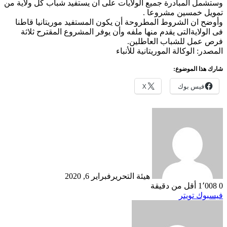
وستشمل المبادرة جميع الولايات على أن يستفيد شباب كل ولاية من
تمويل خمسين مشروعا .
وأوضح ان الشروط المطروحة أن يكون المستفيد موريتانيا قاطنا
فى الولايةالتى يقدم منها ملفه وأن يوفر المشروع المقترح ثلاثة
فرص عمل للشباب العاطلين.
المصدر: الوكالة الموريتانية للأنباء
شارك هذا الموضوع:
فيس بوك
X
هيئة التحرير
فبراير 6, 2020
0
1٬008
أقل من دقيقة
طباعة
لينكدإن
مشاركة
بينتيريست
فيسبوك
تويتر
عبر
البريد