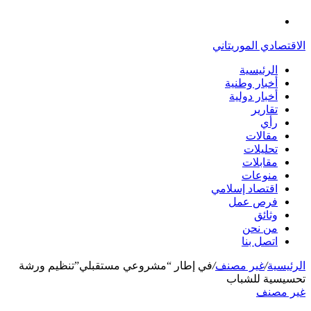
الدخول
القائمة
الاقتصادي الموريتاني
الرئيسية
أخبار وطنية
أخبار دولية
تقارير
رأي
مقالات
تحليلات
مقابلات
منوعات
اقتصاد إسلامي
فرص عمل
وثائق
من نحن
اتصل بنا
الرئيسية
/
غير مصنف
/
في إطار “مشروعي مستقبلي”تنظيم ورشة
تحسيسية للشباب
غير مصنف