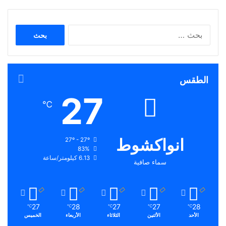
البحث
عن:
الطقس
27
℃
انواكشوط
27º - 27º
83%
6.13 كيلومتر/ساعة
سماء صافية
27
28
27
27
28
℃
℃
℃
℃
℃
الأحد
الأثنين
الثلاثاء
الأربعاء
الخميس