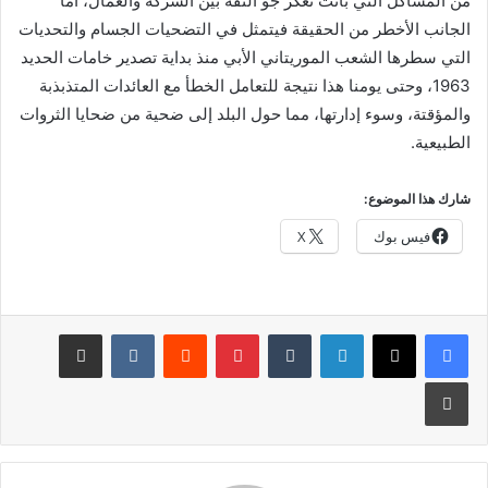
من المشاكل التي باتت تعكر جو الثقة بين الشركة والعمال، أما
الجانب الأخطر من الحقيقة فيتمثل في التضحيات الجسام والتحديات
التي سطرها الشعب الموريتاني الأبي منذ بداية تصدير خامات الحديد
1963، وحتى يومنا هذا نتيجة للتعامل الخطأ مع العائدات المتذبذبة
والمؤقتة، وسوء إدارتها، مما حول البلد إلى ضحية من ضحايا الثروات
الطبيعية.
شارك هذا الموضوع:
فيس بوك
X
لينكدإن
بينتيريست
مشاركة عبر البريد
طباعة