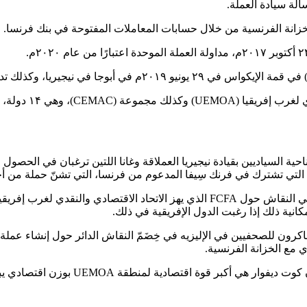
لة سيادة العملة.
 نيجيريا، وكذلك تداولها في العام ۲۰۲۰م.
ن حول موقع قيادة العملة“Eco” الجديدة؛ فمن ناحية السياديين بقيادة نيجيريا العملاقة وغانا 
لكنَّ هذه الحرب لتحديد المواقع تجعل من فرنسا لاعبًا أساسيًّا وكبيرًا في النقاش حو
مكانية ذلك إذا رغبت الدول الإفريقية في ذلك.
كرون للصحفيين في الإليزيه في خِضَمّ النقاش الدائر حول إنشاء عملة 