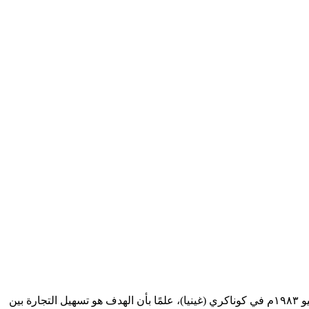
منذ أكثر من ثلاثين عامًا وبلدان الجماعة الاقتصادية لدول غرب إفريقيا (إيكواس) تتبنى مشروع إنشاء عملة واحدة، وذلك بعد اعتماده في ۱ يونيو ۱۹۸۳م في كوناكري (غينيا)، علمًا بأن الهدف هو تسهيل التجارة بين