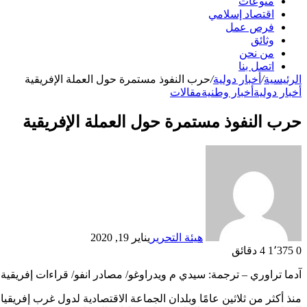
منوعات
اقتصاد إسلامي
فرص عمل
وثائق
من نحن
اتصل بنا
الرئيسية
/
أخبار دولية
/
حرب النفوذ مستمرة حول العملة الإفريقية
أخبار دولية
أخبار وطنية
مقالات
حرب النفوذ مستمرة حول العملة الإفريقية
هيئة التحرير
يناير 19, 2020
0
1٬375
4 دقائق
آدما تراوري – ترجمة: سيدي م ويدراوغو/ مصادر انفو/ قراءات إفريقية