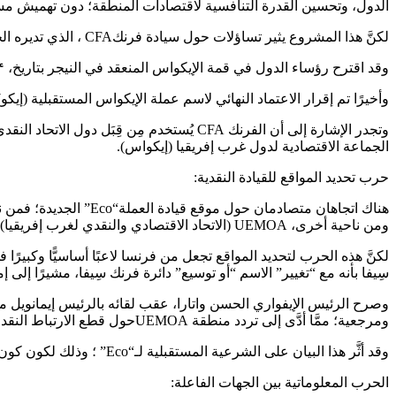
الدول، وتحسين القدرة التنافسية لاقتصادات المنطقة؛ دون تهميش مسأ
لكنَّ هذا المشروع يثير تساؤلات حول سيادة فرنكCFA ، الذي تديره الخزانة الفرنسية من خلال حسابات المعاملات المفتوحة في بنك فرنسا.
وقد اقترح رؤساء الدول في قمة الإيكواس المنعقد في النيجر بتاريخ، ۲۴ أكتوبر ۲۰۱۷م، مداولة العملة الموحدة اعتبارًا من عام ۲۰۲۰م.
وأخيرًا تم إقرار الاعتماد النهائي لاسم عملة الإيكواس المستقبلية (إيكو) في قمة الإيكواس في ۲۹ يونيو ۲۰۱۹م في أبوجا في
الجماعة الاقتصادية لدول غرب إفريقيا (إيكواس).
حرب تحديد المواقع للقيادة النقدية:
هناك اتجاهان متصادما
ومن ناحية أخرى، UEMOA (الاتحاد الاقتصادي والنقدي لغرب إفريقيا) التي تشترك في فرنك سِيفا المدعوم من فرنسا، التي تشنّ حملة من أجل المساواة بين “إيكو“ و“يورو“.
سِيفا بأنه مع “تغيير” الاسم “أو توسيع” دائرة فرنك سِيفا، مشيرًا إلى إ
وصرح الرئيس الإيفواري الحسن واتارا، عقب لقائه بالرئيس إيمانويل ما
ومرجعية؛ ممَّا أدَّى إلى تردد منطقة UEMOAحول قطع الارتباط النقدي مع الخزانة الفرنسية.
وقد أثَّر هذا البيان على الشرعية المستقبلية لـ“Eco” ؛ وذلك لكون كون كوت ديفوار هي أكبر قوة اقتصادية لمنطقة UEMOA بوزن اقتصادي يبلغ ۶۰٪ من إجمالي الناتج المحلي للمنطقة.
الحرب المعلوماتية بين الجهات الفاعلة: