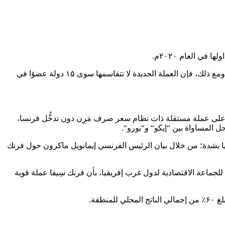
وتجدر الإشارة إلى أن الفرنك CFA يُستخدم مِن قِبَل دول الاتحاد النقدي لغرب إفريقيا (UEMOA) وكذلك مجموعة (CEMAC)، وهي ۱۴ دولة، ومع ذلك، فإن العملة الجديدة لا تتقاسمها سوى ۱۵ دولة عضوًا في
اللتين ترغبان في الحصول على عملة مستقلة ذات نظام سعر صرف مَرِن دون تدخُّل فرنسا،
ل FCFA الذي يهز الاتحاد الاقتصادي والنقدي لغرب إفريقيا بشدة؛ من خلال بيان الرئيس الفرنسي إيمانويل ماكرون حول فرنك
للجماعة الاقتصادية لدول غرب إفريقيا، بأن فرنك سِيفا عملة قوية