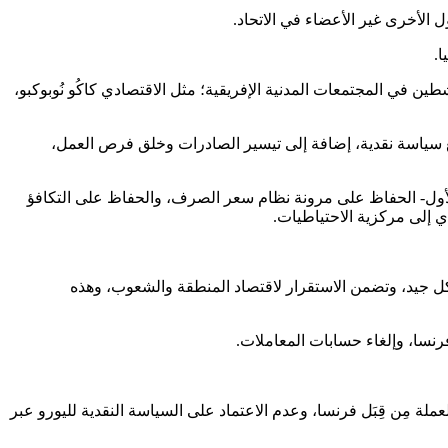
ا.
رونة“Eco” ، وهو توجُّهٌ مدعوم مِن قِبَل المثقفين والناشطين في المجتمعات المدنية الإفريقية؛ مثل الاقتصادي كاكُو نُوبوكبو،
وضع سياسة نقدية، إضافة إلى تيسير الصادرات وخلق فرص العمل،
ف الأول- الحفاظ على مرونة نظام سعر الصرف، والحفاظ على التكافؤ
ي إلى مركزية الاحتياطيات.
نَّ هذه العملة قوية، وتتم إدارتها بشكل جيد، وتضمن الاستقرار لاقتصاد المنطقة والشعوب، وهذه
ة مِن قِبَل فرنسا، وعدم الاعتماد على السياسة النقدية لليورو عبر