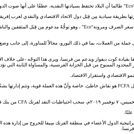
.
رتها بطريقة سيادية مِن قِبَل دول الاتحاد الاقتصادي والنقدي لغرب إفريقي
وهذا الاتجاه الذي يدافع عن الأطروحة السيادية للعملة، يدعو إلى نظام سعر الصرف وم
في جملة من العملات، بما في ذلك اليورو، مجالاً للمناورة، إلى جانب 
سِيفا بقيادة كوت ديفوار وبدعم من فرنسا، ويرى هذا التوجّه -على خلا
لمحدود الممنوح من قبل الخزانة الفرنسية، والمساواة الثابتة التي تؤد
ومن جانبه، يعتقد الرئيس الإيفواري الحسن واتارا أن النقاش الدائر حول FCFA هو نقاش خاطئ، خاصة وأ
لنًا.
جية الدول الأعضاء في منطقة الفرنك سِيفا للخروج من إدارة هذه العمل
فرنسا.