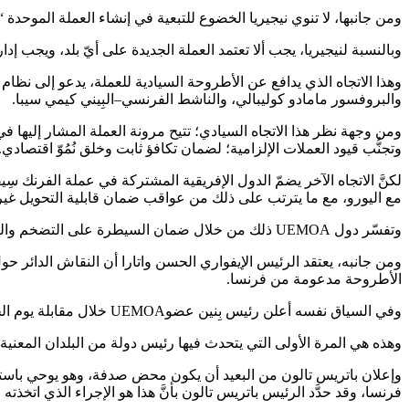
ومن جانبها، لا تنوي نيجيريا الخضوع للتبعية في إنشاء العملة الموحدة “Eco” طالما أن البلاد تحتفظ بسيادتها النقدية، عطفًا على أنها صوت الدول الأخرى غير الأعضاء في الاتحاد
وبالنسبة لنيجيريا، يجب ألا تعتمد العملة الجديدة على أيّ بلد، ويجب إدا
والبروفسور مامادو كوليبالي، والناشط الفرنسي–البِيني كيمي سيبا.
ومن وجهة نظر هذا الاتجاه السيادي؛ تتيح مرونة العملة المشار إليها 
وتجنُّب قيود العملات الإلزامية؛ لضمان تكافؤ ثابت وخلق نُمُوّ اقتصادي.
لكنَّ الاتجاه الآخر يضمّ الدول الإفريقية المشتركة في عملة الفرنك 
مع اليورو، مع ما يترتب على ذلك من عواقب ضمان قابلية التحويل غير ا
وتفسّر دول UEMOA ذلك من خلال ضمان السيطرة على التضخم والنمو الاقتصادي واستقرار الاقتصاد.
الأطروحة مدعومة من فرنسا.
وفي السياق نفسه أعلن رئيس بِنين عضوUEMOA خلال مقابلة يوم الخميس، ۷ نوفمبر ۲۰۱۹م، سحب احتياطيات النقد لفرنك CFA من بنك فرنسا، وإلغاء حسابات المعاملات.
وهذه هي المرة الأولى التي يتحدث فيها رئيس دولة من البلدان المعنية ع
وإعلان باتريس تالون من البعيد أن يكون محض صدفة، وهو يوحي باستراتي
فرنسا، وقد حدَّد الرئيس باتريس تالون بأنَّ هذا هو الإجراء الذي اتخذته 