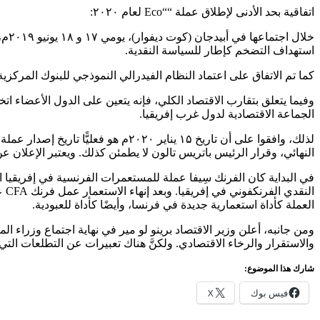
اتفاقية بحد الأدنى لإطلاق عملة ““Eco لعام ۲۰۲۰:
خلا
استهداف التضخم كإطار للسياسة النقدية.
كما تم الاتفاق على اعتماد النظام الفيدرالي النموذجي للبنوك المركزية، وتم التوصل بالإجماع إلى اختيار اسم
وفيما يتعلق بتقارب الاقتصاد الكلي، فإنه يتعين على الدول الأعضاء اتخا
الجماعة الاقتصادية لدول غرب إفريقيا.
النهائي، وقرار الرئيس باتريس تالون لا يطمئن كذلك. ويعتبر الإعلان عن إطلاق “Eco” خلال شهر يناير ۲۰۲۰م “أجندة سياسية واقتصادية مختلفة عن الحقائق الاقتصادية التي غالبًا ما لا تت
ال
العملة كأداة استعمارية جديدة في فرنسا، وأيضًا كأداة للعبودية.
والاستقرار والرخاء الاقتصادي. ولكنَّ هناك تعبيرات عن التطلعات الت
شارك هذا الموضوع:
فيس بوك
X