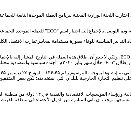
ل اجتماعها في أبيدجان (كوت ديفوار)، يومي ۱۷ و ۱۸ يونيو ۲۰۱۹م، اختارت اللجنة الوزارية المعنية ببرنامج 
 “ECO” للعملة الموحدة للجماعة الاقتصادية لدول غرب إفريقيا.
ذ التدابير المناسبة للوفاء بصورة مستدامة بمعايير تقارب الاقتصاد الكلي
لذلك، وافقوا على أن تاريخ ۱۵ يناير ۲۰۲۰م هو فعليًّا تاريخ إصدار عملة ECO، ولكن لا يبدو أن إطلاق ه
وافق مع الواقع السياسي“.
نقدي الفرنكفوني في إفريقيا. وبعد إنهاء الاستعمار عمل فرنك CFA على تنظيم التجارة الخارجية للبلدان 
ومن جانبه، أعلن وزير الاقتصاد برينو لو مير ف
ي نسمعها، ويجب أن تأتي المبادرة من الدول الأعضاء في منطقة الفرنك س