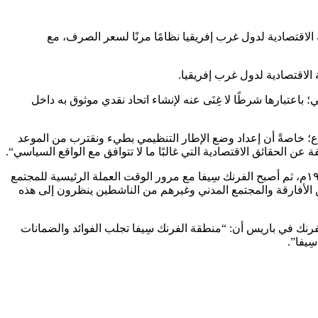
العملة الموحدة التابعة للجماعة الاقتصادية لدول غرب إفريقيا نظامًا مرنًا لسعر الصرف، مع
؛ باعتبارها شرطًا لا غِنَى عنه لإنشاء اتحاد نقدي موثوق به داخل
ذه العملة في التاريخ المشار إليه بالإجماع؛ خاصةً أن إعداد وضع الإطار التنظيمي بطيء ونقترب من الموعد
في البداية كان الفرنك سِيفا عملة للمستعمرات الفرنسية في إفريقيا التي تم إنشاؤها بموجب المرسوم رقم ۴۵-۰۱۳۶ المؤرخ ۲۵ ديسمبر ۱۹۴۵م، ثم أصبح الفرنك سِيفا مع مرور الوقت العملة الرئيسية للمجتمع
التي استخدمته؛ لكن بعض المثقفين الأفارقة والمجتمع المدني وغيرهم من الناشطين ينظرون إلى هذه
ي نهاية اجتماع وزراء المالية ورؤساء المؤسسات الاقتصادية والنقدية في ۱۴ دولة من منطقة الفرنك في باريس أن: “منطقة الفرنك سِيفا تجلب الفوائد والضمانات
ِيفا”.