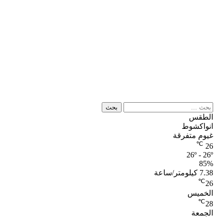
البحث
عن:
الطقس
انواكشوط
غيوم متفرقة
℃
26
26º - 26º
85%
7.38 كيلومتر/ساعة
℃
26
الخميس
℃
28
الجمعة