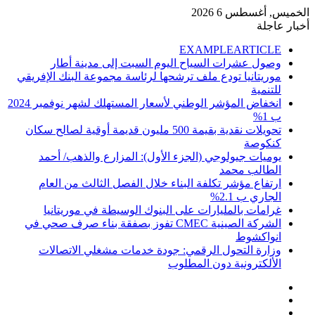
الخميس, أغسطس 6 2026
أخبار عاجلة
EXAMPLEARTICLE
وصول عشرات السياح اليوم السبت إلى مدينة أطار
موريتانيا تودع ملف ترشحها لرئاسة مجموعة البنك الإفريقي
للتنمية
انخفاض المؤشر الوطني لأسعار المستهلك لشهر نوفمبر 2024
ب 1%
تحويلات نقدية بقيمة 500 مليون قديمة أوقية لصالح سكان
كنكوصة
يوميات جيولوجي (الجزء الأول): المزارع والذهب/ أحمد
الطالب محمد
ارتفاع مؤشر تكلفة البناء خلال الفصل الثالث من العام
الجاري ب 2.1%
غرامات بالمليارات على البنوك الوسيطة في موريتانيا
الشركة الصينية CMEC تفوز بصفقة بناء صرف صحي في
انواكشوط
وزارة التحول الرقمي: جودة خدمات مشغلي الاتصالات
الألكترونية دون المطلوب
إضافة
مقال
عمود
تسجيل
عشوائي
جانبي