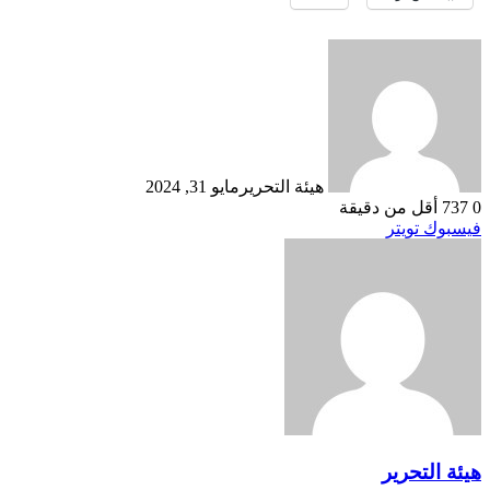
هيئة التحرير
مايو 31, 2024
0
737
أقل من دقيقة
طباعة
لينكدإن
مشاركة
بينتيريست
فيسبوك
تويتر
عبر
البريد
هيئة التحرير