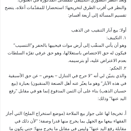
والنظر في أقرب الطرق لتخريجها؛ استحضارا للمقدّمات أعلاه، يتضح
تقسيم المسألة إلى أربعة أقسام:
أولا: بيع آبار التنقيب عن الذهب
١. التكييف:
وهو أن يأتي المنقّب إلى أرض موات فيحييها بالحفر و”التنسيب”
فيكون له حق الاختصاص باستغلالها، وهو حق عرفي تقرّه السلطات
بعدم الاعتراض عليه، أو بترسيمه.
٢. الحكم:
والذي يتبيّن لي أنه “لا حرج في التنازل – بعوض – عن حق الأسبقية
في هذه الآبار” وهو ما يعبّر عنه أهل الصنعة (المنقبون) بعبارة (بيع
حسيان الذهب) بناء على أن الثمن المدفوع إنما هو في مقابل “رفع
اليد عنها” وذلك:
أ. تخريجا لها على جواز بيع الملاحة (موضع استخراج الملح) التي أجاز
الفقهاء بيعها مع الجهل بما يخرج منها قدرا وصفة؛ “لأن ذلك في
مقابلة رفع اليد عنها” وليس في مقابل ما يخرج منها؛ حتى يكون ما