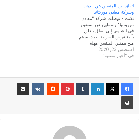
اتفاق بين المنقبين عن الذهب
وشركة معادن موريتانيا
تكنت - توصلت شركة "معادن
موريتانيا" وممثلين عن المنقين
في الشامي إلى اتفاق يتعلق
بآلية فرض الضريبة، حيث سيتم
منح ممثلي المنقبين مهلة
أغسطس 23, 2020
شهرين لتحديد خيارهم حول ما
في "أخبار وطنية"
إذا كانت هذه الضريبة سيتم
فرضها على البئر أو على الخام
أو على صافي الذهب، كما
تتعهد الشركة بحفر آبار للمياه
في…
لينكدإن
بينتيريست
مشاركة عبر البريد
طباعة