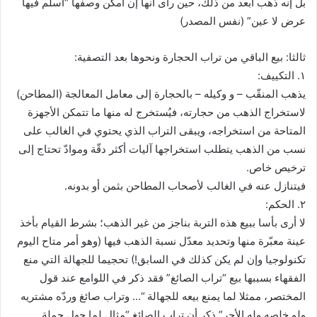
بل إنه ذهب أبعد من ذلك، حين رأى أنها إن أمكن وصفها “أسلم فيها
عرض لا عين” (نفس المصدر)
ثالثا: بيع الباقي من تراب الحجارة ونحوها بعد التصفية:
١. التكييف:
يذهب المنقّب – و وكيله – بالحجارة إلى معامل المعالجة (المطاحن)
لاستخراج الذهب من حجارته، فيُستخرج له منها ما تتمكن الأجهزة
المتاحة من استخراجه، ويبقى التراب الذي يحتوي في الغالب على
نسب من الذهب يتطلب استخراجها آليات أكثر دقّة وموادّ تحتاج إلى
ترخيص خاص.
فيتنازل عنه في الغالب لأصحاب المطاحن بثمن أو بدونه.
٢. الحكم:
لا أرى بأسا ببيع هذه التربة بناجز من غير الذهب؛ بشرط القيام بأخذ
عينة معبّرة منها وتحديد معدّل نسبة الذهب فيها (وهو أمر متاح اليوم
تكنولوجيا وإن لم يكن كذلك في السابق!) تحجيما للجهالة التي منع
الفقهاء بسببها بيع “تراب الصائغ” فقد ذكر في اللوامع عند قول
المختصر، ممثلا لما يمنع بيعه للجهالة “… وتراب صائغ وردّه مشتريه
ولو خلصه وله الأجر” ذكر أن تراب الصائغ “مثال لما جهل جملة