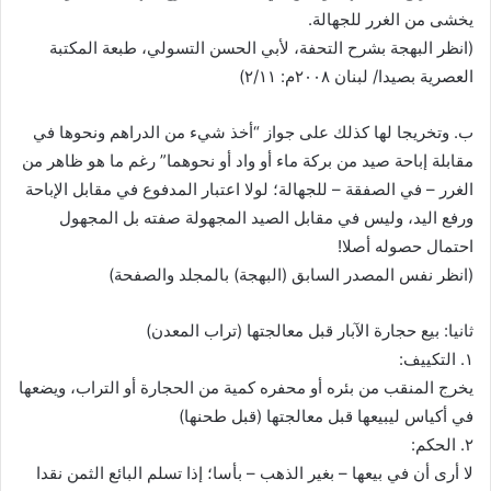
يخشى من الغرر للجهالة.
(انظر البهجة بشرح التحفة، لأبي الحسن التسولي، طبعة المكتبة
العصرية بصيدا/ لبنان ٢٠٠٨م: ٢/١١)
ب. وتخريجا لها كذلك على جواز “أخذ شيء من الدراهم ونحوها في
مقابلة إباحة صيد من بركة ماء أو واد أو نحوهما” رغم ما هو ظاهر من
الغرر – في الصفقة – للجهالة؛ لولا اعتبار المدفوع في مقابل الإباحة
ورفع اليد، وليس في مقابل الصيد المجهولة صفته بل المجهول
احتمال حصوله أصلا!
(انظر نفس المصدر السابق (البهجة) بالمجلد والصفحة)
ثانيا: بيع حجارة الآبار قبل معالجتها (تراب المعدن)
١. التكييف:
يخرج المنقب من بئره أو محفره كمية من الحجارة أو التراب، ويضعها
في أكياس ليبيعها قبل معالجتها (قبل طحنها)
٢. الحكم:
لا أرى أن في بيعها – بغير الذهب – بأسا؛ إذا تسلم البائع الثمن نقدا