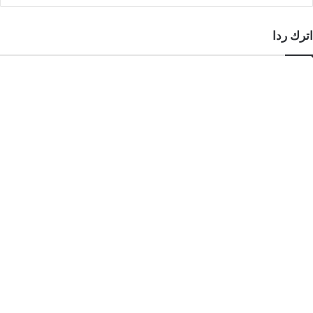
اترك ردا