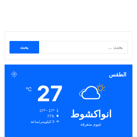
البحث
عن:
الطقس
27
℃
انواكشوط
27º - 27º
77%
5 كيلومتر/ساعة
غيوم متفرقة