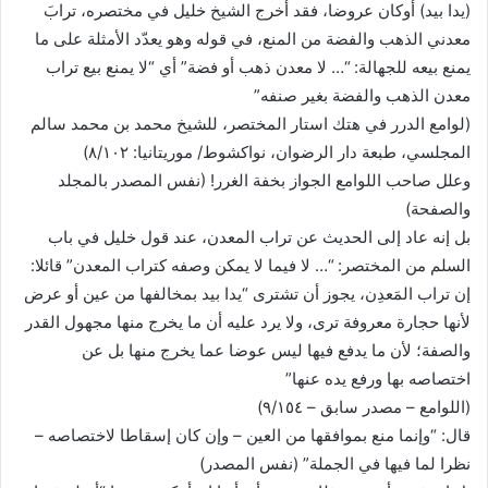
(يدا بيد) أوكان عروضا، فقد أخرج الشيخ خليل في مختصره، ترابَ
معدني الذهب والفضة من المنع، في قوله وهو يعدّد الأمثلة على ما
يمنع بيعه للجهالة: “… لا معدن ذهب أو فضة” أي “لا يمنع بيع تراب
معدن الذهب والفضة بغير صنفه”
(لوامع الدرر في هتك استار المختصر، للشيخ محمد بن محمد سالم
المجلسي، طبعة دار الرضوان، نواكشوط/ موريتانيا: ٨/١٠٢)
وعلل صاحب اللوامع الجواز بخفة الغرر! (نفس المصدر بالمجلد
والصفحة)
بل إنه عاد إلى الحديث عن تراب المعدن، عند قول خليل في باب
السلم من المختصر: “… لا فيما لا يمكن وصفه كتراب المعدن” قائلا:
إن تراب المَعدِن، يجوز أن تشترى “يدا بيد بمخالفها من عين أو عرض
لأنها حجارة معروفة ترى، ولا يرد عليه أن ما يخرج منها مجهول القدر
والصفة؛ لأن ما يدفع فيها ليس عوضا عما يخرج منها بل عن
اختصاصه بها ورفع يده عنها”
(اللوامع – مصدر سابق – ٩/١٥٤)
قال: “وإنما منع بموافقها من العين – وإن كان إسقاطا لاختصاصه –
نظرا لما فيها في الجملة” (نفس المصدر)