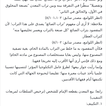
وتفصيلا” منظّرا في التفرقة بينه وبين تراب المعدن “بصنعة المخلوق
في الأول، والخالق في الثاني”
(انظر اللوامع، مصدر سابق: ٨/١٠١،١٠٢)
ملاحظة: لا أرى أن مفهوم “تراب الصائغ” يصدق على هذا التراب؛ لأن
المقصود بتراب الصائغ “كل صنعة بالتراب ويعسر تخليصها منه”
كتراب العطار.
(انظر اللوامع، مصدر سابق: ٨/١٠٢)
فكأن المقصود به ما خلط من التراب بالمادة الخام، بغية تصفية
المصنوع منها، وليس بقايا مستخلصات المصنوع من مادته الخام!
ومع ذلك فإنني أرى أنها الأقرب إليه تخريجا فقهيا.
وإنما رأيت جواز بيعها؛ لطروّ عامل التكنلوجيا المؤثر؛ لتنسيبها تنسيبا
علميا بأخذ عينات معبرة منها؛ تقليصا لبحبوحة الجهالة التي كانت
تكتنفها أيام فقهائنا الأقدمين.
رابعا: بيع المعدن يقطعه الإمام للشخص (ترخيص السلطات لمربعات
التنقيب)
١. التكييف: