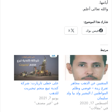
أيامها.
والله تعالى أعلم.
شارك هذا الموضوع:
فيس بوك
X
مرتبط
المنقبين عن الذهب مجاهر
على خطى تازيازت: شركة
تفرغ زينة – فوضي وظلم
كندية تبيع منجم تيجيريت
المواطنين / البشير ولد بيا ولد
للذهب
سليمان
يونيو 7, 2021
أغسطس 17, 2020
في "غير مصنف"
في "مقالات"