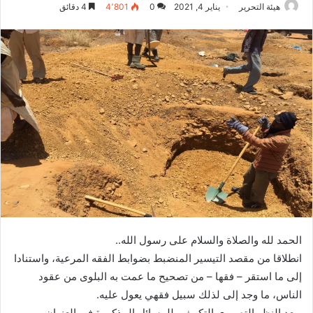
هيئة التحرير
يناير 4, 2021
0
4٬801
4 دقائق
الحمد لله والصلاة والسلام على رسول الله..
انطلاقا من مقصد التيسير المنضبط بضوابط الفقه المرعية، واستنادا
إلى ما استقر – فقها – من تصحيح ما عمت به البلوى من عقود
الناس، ما وجد إلى لذلك سبيل فقهي يعول عليه.
وبعد النظر التصوري التكييفي للمسائل المذكورة في العنوان،