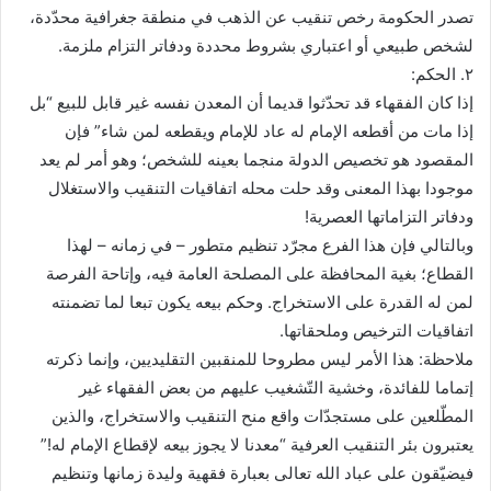
تصدر الحكومة رخص تنقيب عن الذهب في منطقة جغرافية محدّدة،
لشخص طبيعي أو اعتباري بشروط محددة ودفاتر التزام ملزمة.
٢. الحكم:
إذا كان الفقهاء قد تحدّثوا قديما أن المعدن نفسه غير قابل للبيع “بل
إذا مات من أقطعه الإمام له عاد للإمام ويقطعه لمن شاء” فإن
المقصود هو تخصيص الدولة منجما بعينه للشخص؛ وهو أمر لم يعد
موجودا بهذا المعنى وقد حلت محله اتفاقيات التنقيب والاستغلال
ودفاتر التزاماتها العصرية!
وبالتالي فإن هذا الفرع مجرّد تنظيم متطور – في زمانه – لهذا
القطاع؛ بغية المحافظة على المصلحة العامة فيه، وإتاحة الفرصة
لمن له القدرة على الاستخراج. وحكم بيعه يكون تبعا لما تضمنته
اتفاقيات الترخيص وملحقاتها.
ملاحظة: هذا الأمر ليس مطروحا للمنقبين التقليديين، وإنما ذكرته
إتماما للفائدة، وخشية التّشغيب عليهم من بعض الفقهاء غير
المطّلعين على مستجدّات واقع منح التنقيب والاستخراج، والذين
يعتبرون بئر التنقيب العرفية “معدنا لا يجوز بيعه لإقطاع الإمام له!”
فيضيّقون على عباد الله تعالى بعبارة فقهية وليدة زمانها وتنظيم