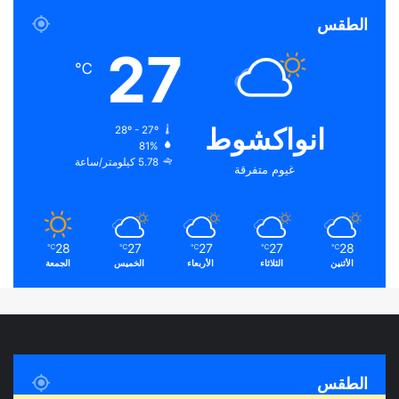
الطقس
27
℃
انواكشوط
28º - 27º
81%
5.78 كيلومتر/ساعة
غيوم متفرقة
28
27
27
27
28
℃
℃
℃
℃
℃
الأثنين
الثلاثاء
الأربعاء
الخميس
الجمعة
الطقس