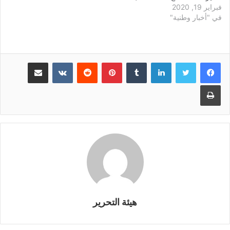
فبراير 19, 2020
لإجراء مراجعة لخطة التطوير
في "أخبار وطنية"
للمرحلة الثانية والثالثة من
مشروع الغاز السلحفاة الكبرى/
آحميّم المشترك بين السنغال
وموريتانيا. الوزارة اختارت
شركات Beicip-Franlab -
لينكدإن
بينتيريست
مشاركة عبر البريد
وهي فرع استشاري للمعهد
الفرنسي للبترول والطاقات
طباعة
الجديدة (IFPEN) والشركة…
هيئة التحرير