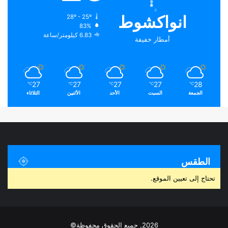
انواكشوط
28º - 25º
83%
6.83 كيلومتر/ساعة
أمطار خفيفة
27
27
27
27
28
℃
℃
℃
℃
℃
الجمعة
السبت
الأحد
الأثنين
الثلاثاء
الطقس
تحتاج إلى تعيين الموقع.
2026, جميع الحقوق محفوظة©