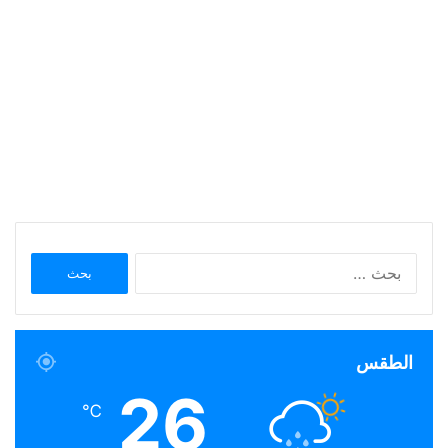
البحث
عن:
الطقس
26
℃