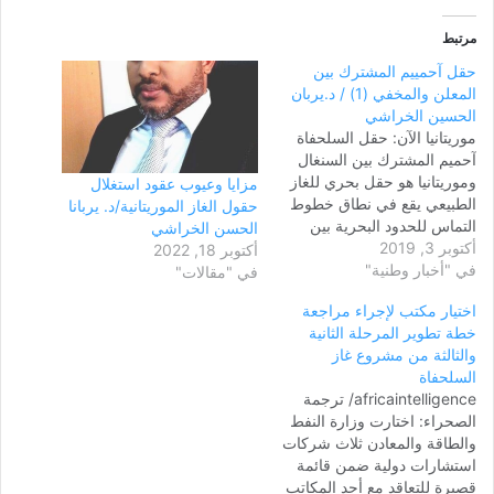
مرتبط
حقل آحمييم المشترك بين
المعلن والمخفي (1) / د.يربان
الحسين الخراشي
موريتانيا الآن: حقل السلحفاة
آحميم المشترك بين السنغال
وموريتانيا هو حقل بحري للغاز
مزايا وعيوب عقود استغلال
الطبيعي يقع في نطاق خطوط
حقول الغاز الموريتانية/د. يربانا
التماس للحدود البحرية بين
الحسن الخراشي
أكتوبر 3, 2019
البلدين على بعد حوالي 125
أكتوبر 18, 2022
في "أخبار وطنية"
كلم من مدينة سان لوي
في "مقالات"
السنغالية، يتميز الحقل بتركيبة
اختيار مكتب لإجراء مراجعة
جيولوجية من صافي رواسب
خطة تطوير المرحلة الثانية
الهيدروكربونات عالية الجودة
والثالثة من مشروع غاز
مخزونة في تشكيلة رملية يعود
السلحفاة
عمرها إلى…
africaintelligence/ ترجمة
الصحراء: اختارت وزارة النفط
والطاقة والمعادن ثلاث شركات
استشارات دولية ضمن قائمة
قصيرة للتعاقد مع أحد المكاتب